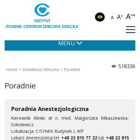
A
++
A
+
A
MENU
518336
Home
Działalność kliniczna
Poradnie
Poradnie
Poradnia Anestezjologiczna
Kierownik Kliniki: dr n. med. Małgorzata Mikaszewska-
Sokolewicz
Lokalizacja: C/SYM/6 Budynek L WP
Lekarz Anestezjolog tel:
+48 22 815 77 22
lub
+48 22 815