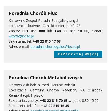
Poradnia Chorób Płuc
Kierownik: Zespół Poradni Specjalistycznych
Lokalizacja: budynek C, niski parter, pokój 28
Zapisy:
801 051 000
lub
+48 22 815 10 00
, e-mail:
wizyta@ipczd.pl
Sekretariat tel:
+48 22 815 17 03
Adres e-mail:
poradnia.chorobypluc@ipczd.pl
PRZECZYTAJ WIĘCEJ
Poradnia Chorób Metabolicznych
Kierownik: dr hab. n. med. Dariusz Rokicki
Lokalizacja: Centrum Chorób Rzadkich, RA (Ośrodek
Rehabilitacji), I piętro
Sekretariat, zapisy:
+48 22 815 70 63
w godz. 8.30-15.00
Sekretariat tel. i fax:
+48 22 815 16 45
Adres e-mail:
poradnia.metabolizm@ipczd.pl