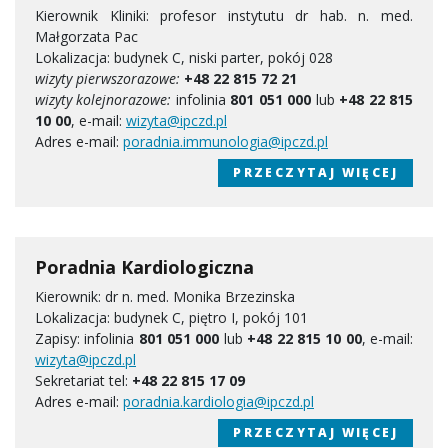
Kierownik Kliniki: profesor instytutu dr hab. n. med.
Małgorzata Pac
Lokalizacja: budynek C, niski parter, pokój 028
wizyty pierwszorazowe:
+48 22 815 72 21
wizyty kolejnorazowe:
infolinia
801 051 000
lub
+48 22 815
10 00
, e-mail:
wizyta@ipczd.pl
Adres e-mail:
poradnia.immunologia@ipczd.pl
PRZECZYTAJ WIĘCEJ
Poradnia Kardiologiczna
Kierownik: dr n. med. Monika Brzezinska
Lokalizacja: budynek C, piętro I, pokój 101
Zapisy: infolinia
801 051 000
lub
+48 22 815 10 00
, e-mail:
wizyta@ipczd.pl
Sekretariat tel:
+48 22 815 17 09
Adres e-mail:
poradnia.kardiologia@ipczd.pl
PRZECZYTAJ WIĘCEJ