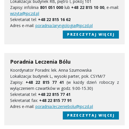
Lokalizacja: budynek RB, piętro I, pokój 101
Zapisy: infolinia
801 051 000
lub
+48 22 815 10 00
, e-mail:
wizyta@ipczd.pl
Sekretariat tel:
+48 22 815 16 62
Adres e-mail:
poradnia.laryngologia@ipczd.pl
PRZECZYTAJ WIĘCEJ
Poradnia Leczenia Bólu
Koordynator Poradni: lek. Anna Szumowska
Lokalizacja: budynek L, wysoki parter, pok. CSYM/7
Zapisy:
+48 22 815 77 41
(w każdy dzień roboczy z
wyłączeniem czwartków w godz. 9.00-15.30)
Sekretariat tel:
+48 22 815 77 41
Sekretariat fax:
+48 22 815 77 91
Adres e-mail:
poradnia.leczeniebolu@ipczd.pl
PRZECZYTAJ WIĘCEJ