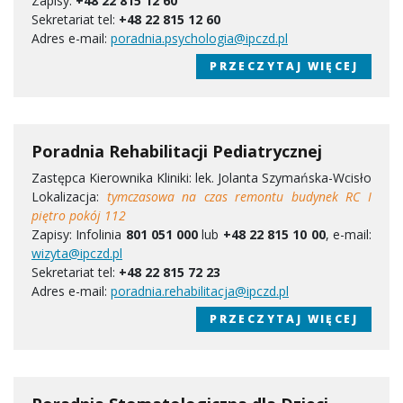
Zapisy:
+48 22 815 12 60
Sekretariat tel:
+48 22 815 12 60
Adres e-mail:
poradnia.psychologia@ipczd.pl
PRZECZYTAJ WIĘCEJ
Poradnia Rehabilitacji Pediatrycznej
Zastępca Kierownika Kliniki: lek. Jolanta Szymańska-Wcisło
Lokalizacja:
tymczasowa na czas remontu budynek RC I
piętro pokój 112
Zapisy: Infolinia
801 051 000
lub
+48 22 815 10 00
, e-mail:
wizyta@ipczd.pl
Sekretariat tel:
+48 22 815 72 23
Adres e-mail:
poradnia.rehabilitacja@ipczd.pl
PRZECZYTAJ WIĘCEJ