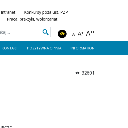
Intranet
Konkursy poza ust. PZP
Praca, praktyki, wolontariat
A
++
A
+
A
KONTAKT
POZYTYWNA OPINIA
INFORMATION
32601
o IPCZD