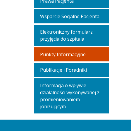
Prawa Pacjenta
Wsparcie Socjalne Pacjenta
Elektroniczny formularz
przyjęcia do szpitala
Punkty Informacyjne
Publikacje i Poradniki
Informacja o wpływie
działalności wykonywanej z
promieniowaniem
jonizującym