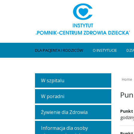
DLA PACJENTA I RODZICÓW
O INSTYTUCIE
DZI
Home
W szpitalu
Pun
W poradni
Punkt
Żywienie dla Zdrowia
godziny
Informacja dla osoby
Punkt