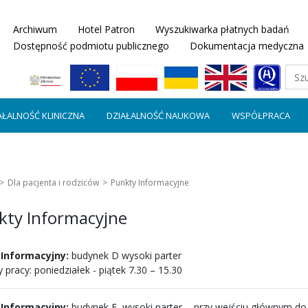
Archiwum
Hotel Patron
Wyszukiwarka płatnych badań
Dostępność podmiotu publicznego
Dokumentacja medyczna
AŁALNOŚĆ KLINICZNA
DZIAŁALNOŚĆ NAUKOWA
WSPÓŁPRACA
Dla pacjenta i rodziców
Punkty Informacyjne
kty Informacyjne
 Informacyjny:
budynek D wysoki parter
 pracy: poniedziałek - piątek 7.30 – 15.30
 Informacyjny:
budynek E, wysoki parter - przy wejściu głównym d