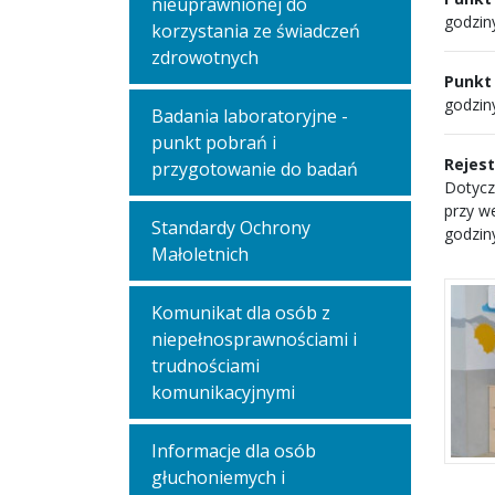
nieuprawnionej do
godziny
korzystania ze świadczeń
zdrowotnych
Punkt
godziny
Badania laboratoryjne -
punkt pobrań i
Rejest
przygotowanie do badań
Dotycz
przy w
Standardy Ochrony
godziny
Małoletnich
Komunikat dla osób z
niepełnosprawnościami i
trudnościami
komunikacyjnymi
Informacje dla osób
głuchoniemych i