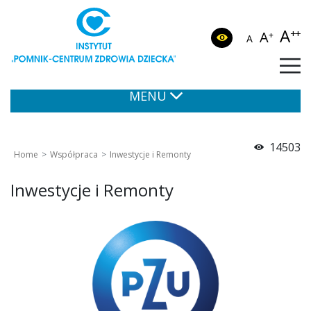
A
++
A
+
A
MENU
14503
Home
Współpraca
Inwestycje i Remonty
Inwestycje i Remonty