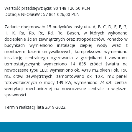
Wartość przedsięwzięcia: 90 148 126,50 PLN
Dotacja NFOŚiGW : 57 861 026,00 PLN
Zadanie obejmowało 15 budynków Instytutu- A, B, C, D, E, F, G,
H, K, Ra, Rb, Rc, Rd, Re, Basen, w których wykonano
docieplenie ścian zewnętrznych oraz stropodachów. Ponadto w
budynkach wymieniono instalacje ciepłej wody wraz z
montażem baterii umywalkowych; kompleksowo wymieniono
instalację centralnego ogrzewania z grzejnikami i zaworami
termostatycznymi; wymieniono 14 835 źródeł światła na
nowoczesne typu LED; wymieniono ok. 4918 m2 okien i ok. 150
m2 drzwi zewnętrznych, zamontowano ok. 1075 m2 paneli
fotowoltaicznych o mocy 149 kW; wymieniono 74 szt. central
wentylacji mechanicznej na nowoczesne centrale o większej
sprawności.
Termin realizacji lata 2019-2022