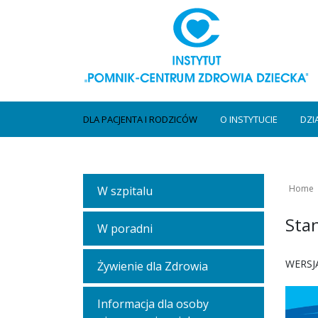
DLA PACJENTA I RODZICÓW
O INSTYTUCIE
DZI
Home
W szpitalu
Sta
W poradni
WERSJ
Żywienie dla Zdrowia
Informacja dla osoby