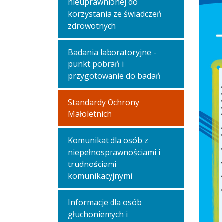
nieuprawnionej do
korzystania ze świadczeń
zdrowotnych
Badania laboratoryjne -
punkt pobrań i
przygotowanie do badań
Standardy Ochrony
Małoletnich
Komunikat dla osób z
niepełnosprawnościami i
trudnościami
komunikacyjnymi
Informacje dla osób
głuchoniemych i