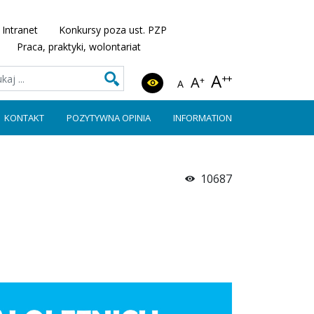
Intranet
Konkursy poza ust. PZP
Praca, praktyki, wolontariat
A
++
A
+
A
KONTAKT
POZYTYWNA OPINIA
INFORMATION
10687