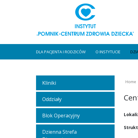
DLA PACJENTA I RODZICÓW
O INSTYTUCIE
DZI
Home
Kliniki
Cen
Oddziały
Lokali
Blok Operacyjny
Strukt
Dzienna Strefa