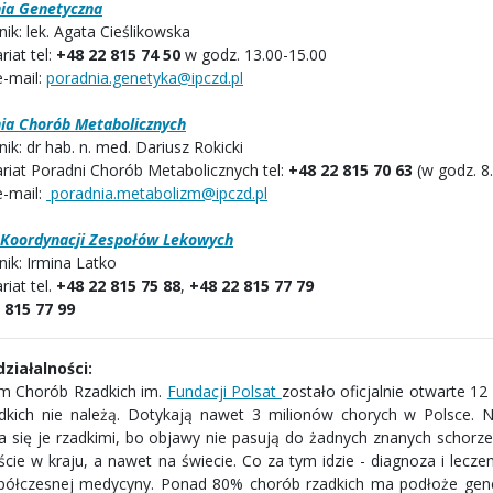
ia Genetyczna
ik: lek. Agata Cieślikowska
riat tel:
+48 22 815 74 50
w godz. 13.00-15.00
e-mail:
poradnia.genetyka@ipczd.pl
ia Chorób Metabolicznych
ik: dr hab. n. med. Dariusz Rokicki
ariat Poradni Chorób Metabolicznych tel:
+48 22 815 70 63
(w godz. 8.
e-mail:
poradnia.metabolizm@ipczd.pl
 Koordynacji Zespołów Lekowych
nik: Irmina Latko
riat tel.
+48 22 815 75 88
,
+48 22 815 77 79
 815 77 99
działalności:
m Chorób Rzadkich im.
Fundacji Polsat
zostało oficjalnie otwarte 1
dkich nie należą. Dotykają nawet 3 milionów chorych w Polsce. 
 się je rzadkimi, bo objawy nie pasują do żadnych znanych schorze
aście w kraju, a nawet na świecie. Co za tym idzie - diagnoza i lec
półczesnej medycyny. Ponad 80% chorób rzadkich ma podłoże genet