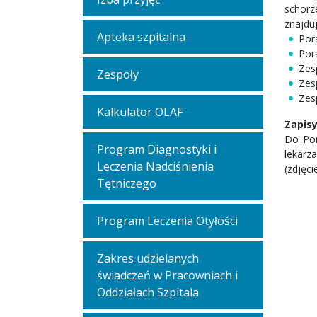
schorz
znajduj
Apteka szpitalna
Por
Por
Zes
Zespoły
Zes
Zes
Kalkulator OLAF
Zapisy
Do Por
Program Diagnostyki i
lekarz
Leczenia Nadciśnienia
(zdjęc
Tętniczego
Program Leczenia Otyłości
Zakres udzielanych
świadczeń w Pracowniach i
Oddziałach Szpitala