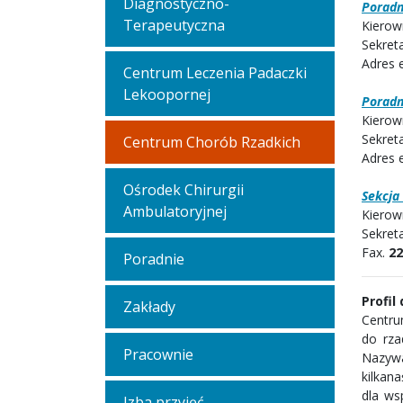
Diagnostyczno-
Poradn
Terapeutyczna
Kierown
Sekreta
Adres 
Centrum Leczenia Padaczki
Lekoopornej
Poradn
Kierown
Sekret
Centrum Chorób Rzadkich
Adres 
Ośrodek Chirurgii
Sekcja
Ambulatoryjnej
Kierow
Sekreta
Fax.
22
Poradnie
Profil 
Zakłady
Centru
do rza
Pracownie
Nazywa
kilkan
dla ws
Izba przyjęć