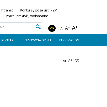
Intranet
Konkursy poza ust. PZP
Praca, praktyki, wolontariat
A
++
A
+
A
KONTAKT
POZYTYWNA OPINIA
INFORMATION
86155