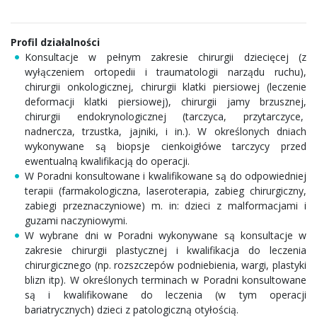
Profil działalności
Konsultacje w pełnym zakresie chirurgii dziecięcej (z
wyłączeniem ortopedii i traumatologii narządu ruchu),
chirurgii onkologicznej, chirurgii klatki piersiowej (leczenie
deformacji klatki piersiowej), chirurgii jamy brzusznej,
chirurgii endokrynologicznej (tarczyca, przytarczyce,
nadnercza, trzustka, jajniki, i in.). W określonych dniach
wykonywane są biopsje cienkoigłówe tarczycy przed
ewentualną kwalifikacją do operacji.
W Poradni konsultowane i kwalifikowane są do odpowiedniej
terapii (farmakologiczna, laseroterapia, zabieg chirurgiczny,
zabiegi przeznaczyniowe) m. in: dzieci z malformacjami i
guzami naczyniowymi.
W wybrane dni w Poradni wykonywane są konsultacje w
zakresie chirurgii plastycznej i kwalifikacja do leczenia
chirurgicznego (np. rozszczepów podniebienia, wargi, plastyki
blizn itp). W określonych terminach w Poradni konsultowane
są i kwalifikowane do leczenia (w tym operacji
bariatrycznych) dzieci z patologiczną otyłością.