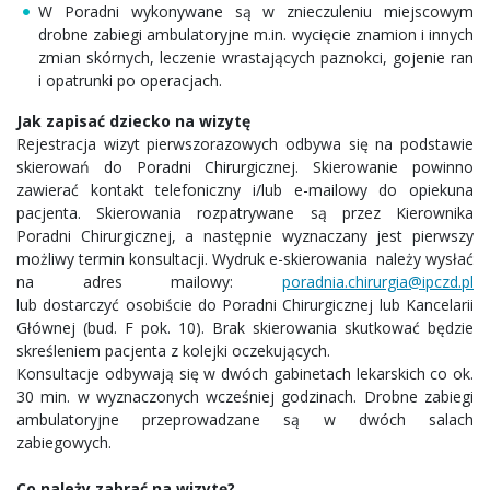
W Poradni wykonywane są w znieczuleniu miejscowym
drobne zabiegi ambulatoryjne m.in. wycięcie znamion i innych
zmian skórnych, leczenie wrastających paznokci, gojenie ran
i opatrunki po operacjach.
Jak zapisać dziecko na wizytę
Rejestracja wizyt pierwszorazowych odbywa się na podstawie
skierowań do Poradni Chirurgicznej. Skierowanie powinno
zawierać kontakt telefoniczny i/lub e-mailowy do opiekuna
pacjenta. Skierowania rozpatrywane są przez Kierownika
Poradni Chirurgicznej, a następnie wyznaczany jest pierwszy
możliwy termin konsultacji. Wydruk e-skierowania należy wysłać
na adres mailowy:
poradnia.chirurgia@ipczd.pl
lub dostarczyć osobiście do Poradni Chirurgicznej lub Kancelarii
Głównej (bud. F pok. 10). Brak skierowania skutkować będzie
skreśleniem pacjenta z kolejki oczekujących.
Konsultacje odbywają się w dwóch gabinetach lekarskich co ok.
30 min. w wyznaczonych wcześniej godzinach. Drobne zabiegi
ambulatoryjne przeprowadzane są w dwóch salach
zabiegowych.
Co należy zabrać na wizytę?