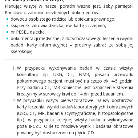
Planując wizytę w naszej poradni ważne jest, żeby pamiętali
Państwo o zabraniu niezbędnych dokumentów:
dowodu osobistego rodzica lub opiekuna prawnego,
książeczki zdrowia dziecka, ew. kartę szczepień,
nr PESEL dziecka,
dokumentacji medycznej z dotychczasowego leczenia (wyniki
badań, karty informacyjne) – prosimy zabrać ze sobą jej
kserokopię.
W przypadku wykonywania badań w czasie wizyty/
konsultacji np. USG, CT, NMR, pasażu przewodu
pokarmowego pacjent musi być na czczo ok. 4-5 godzin.
Przy badaniu CT, MR konieczne jest oznaczenie stężenia
kreatyniny w surowicy krwi do 14 dni przed badaniem.
W przypadku wizyty pierwszorazowej należy dostarczyć
karty leczenia, wyniki badań laboratoryjnych i obrazowych
(USG, CT, MR, badania scyntygraficzne, histopatologiczne
itp.), w przypadku kolejnej wizyty badania wykonywane
poza IPCZD. O ile to możliwe wyniki i badania obrazowe
powinny być dostarczone na płycie CD.