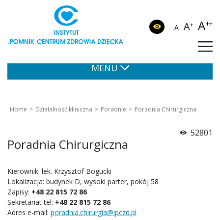
A
++
A
+
A
MENU
Home
Działalność kliniczna
Poradnie
Poradnia Chirurgiczna
52801
Poradnia Chirurgiczna
Kierownik: lek. Krzysztof Bogucki
Lokalizacja: budynek D, wysoki parter, pokój 58
Zapisy:
+48 22 815 72 86
Sekretariat tel:
+48 22 815 72 86
Adres e-mail:
poradnia.chirurgia@ipczd.pl