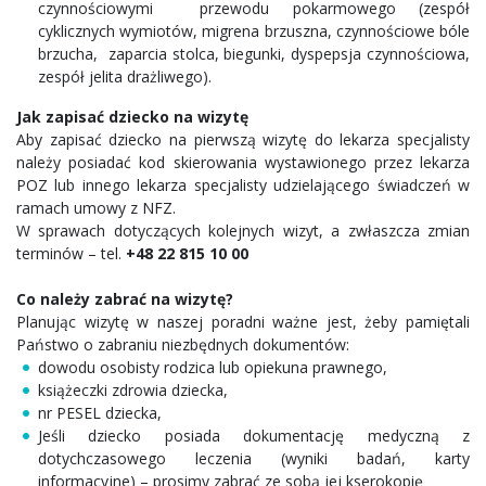
czynnościowymi przewodu pokarmowego (zespół
cyklicznych wymiotów, migrena brzuszna, czynnościowe bóle
brzucha, zaparcia stolca, biegunki, dyspepsja czynnościowa,
zespół jelita drażliwego).
Jak zapisać dziecko na wizytę
Aby zapisać dziecko na pierwszą wizytę do lekarza specjalisty
należy posiadać kod skierowania wystawionego przez lekarza
POZ lub innego lekarza specjalisty udzielającego świadczeń w
ramach umowy z NFZ.
W sprawach dotyczących kolejnych wizyt, a zwłaszcza zmian
terminów – tel.
+48 22 815 10 00
Co należy zabrać na wizytę?
Planując wizytę w naszej poradni ważne jest, żeby pamiętali
Państwo o zabraniu niezbędnych dokumentów:
dowodu osobisty rodzica lub opiekuna prawnego,
książeczki zdrowia dziecka,
nr PESEL dziecka,
Jeśli dziecko posiada dokumentację medyczną z
dotychczasowego leczenia (wyniki badań, karty
informacyjne) – prosimy zabrać ze sobą jej kserokopię