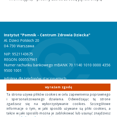
Instytut "Pomnik - Centrum Zdrowia Dziecka"
Al. Dzieci Polskich 20
04-730 Warszawa
NIP: 9521143675
REGON: 000557961
Numer rachunku bankowego mBANK 70 1140 1010 0000 4356
9500 1001
Infolinia dla telefonów stacjonarnych
801 051 000
wyrażam zgodę
Infolinia dla telefonów komórkowych
Ta strona używa plików cookies w celu zapewnienia poprawnego
22 815 10 00
i spersonalizowanego działania. Odwiedzając tę strone
zgadzasz się na wykorzystywanie cookies. Szczegółowe
informacje o tym, w jaki sposób używane są pliki cookies, a
Copyright 2020 Instytut "Pomnik Centrum Zdrowia Dziecka"
także w jaki sposób można je zablokować lub usunąć znajdziesz