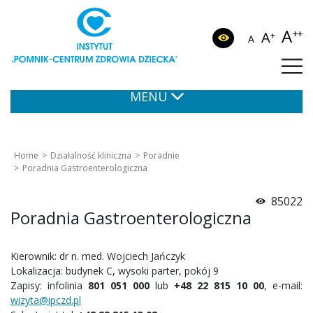
A
++
A
+
A
MENU
Home
Działalność kliniczna
Poradnie
Poradnia Gastroenterologiczna
85022
Poradnia Gastroenterologiczna
Kierownik: dr n. med. Wojciech Jańczyk
Lokalizacja: budynek C, wysoki parter, pokój 9
Zapisy: infolinia
801 051 000
lub
+48 22 815 10 00
, e-mail:
wizyta@ipczd.pl