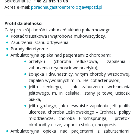
Sekretariat tel:
+48 22 815 13 08
Adres e-mail:
poradnia.gastroenterologia@ipczd.pl
Profil działalności
Cały przekrój chorób i zaburzeń układu pokarmowego:
Postać trzustkowa i wątrobowa mukowiscydozy.
Zaburzenia stanu odżywienia.
Porady dietetyczne.
Ambulatoryjna opieka nad pacjentami z chorobami:
przełyku (choroba refluksowa, zapalenia i
zaburzenia czynnościowe przełyku),
żołądka i dwunastnicy, w tym choroby wrzodowej,
zapaleń wywołanych m. in. Helicobacter pylori,
jelita cienkiego, jak zaburzenia wchłaniania
jelitowego, m, in. celiakia, stany jelitowej ucieczki
białka,
jelita grubego, jak nieswoiste zapalenia jelit (colits
ulcerosa, choroba Leśniowskiego – Crohna), polipy
młodzieńcze, choroba Hirschsprunga, przetoki
okołoodbytnicze, zaparcia stolca, encopresis.
Ambulatoryjna opieka nad pacjentami z zaburzeniami