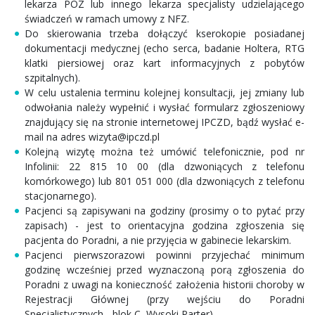
lekarza POZ lub innego lekarza specjalisty udzielającego
świadczeń w ramach umowy z NFZ.
Do skierowania trzeba dołączyć kserokopie posiadanej
dokumentacji medycznej (echo serca, badanie Holtera, RTG
klatki piersiowej oraz kart informacyjnych z pobytów
szpitalnych).
W celu ustalenia terminu kolejnej konsultacji, jej zmiany lub
odwołania należy wypełnić i wysłać formularz zgłoszeniowy
znajdujący się na stronie internetowej IPCZD, bądź wysłać e-
mail na adres wizyta@ipczd.pl
Kolejną wizytę można też umówić telefonicznie, pod nr
Infolinii: 22 815 10 00 (dla dzwoniących z telefonu
komórkowego) lub 801 051 000 (dla dzwoniących z telefonu
stacjonarnego).
Pacjenci są zapisywani na godziny (prosimy o to pytać przy
zapisach) - jest to orientacyjna godzina zgłoszenia się
pacjenta do Poradni, a nie przyjęcia w gabinecie lekarskim.
Pacjenci pierwszorazowi powinni przyjechać minimum
godzinę wcześniej przed wyznaczoną porą zgłoszenia do
Poradni z uwagi na konieczność założenia historii choroby w
Rejestracji Głównej (przy wejściu do Poradni
Specjalistycznych - blok C, Wysoki Parter).