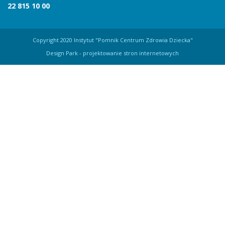
22 815 10 00
Copyright 2020 Instytut "Pomnik Centrum Zdrowia Dziecka"
Design Park
- projektowanie stron internetowych