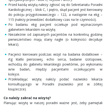
Przed każdą wizytą należy zgłosić się do Sekretariatu Poradni
Kardiologicznej – blok C, I piętro, skąd pacjent jest kierowany
do pokoju przygotowawczego – 122, a następnie na ekg –
115 (należy przewidzieć dodatkowy czas na te czynności).
Po badaniu ekg pacjent oczekuje pod wyznaczonym
gabinetem lekarskim na wizytę.
Niezależnie od zapisanych pacjentów na konkretną godzinę
pierwszeństwo mają stany nagłe (o kolejności decyduje
lekarz).
Pacjenci kierowani podczas wizyt na badania dodatkowe –
rtg klatki piersiowej, echo serca, badanie izotopowe,
wchodzą do gabinetu lekarskiego powtórnie, po wykonaniu
w/w badań, między pacjentami oczekującymi w
kolejc
Przekładając wizytę należy podać nazwisko lekarza
konsultującego w Poradni (nazwisko jest w żółtej
książeczce).
Co należy zabrać na wizytę?
Planując wizytę w naszej poradni ważne jest, żeby pamiętali