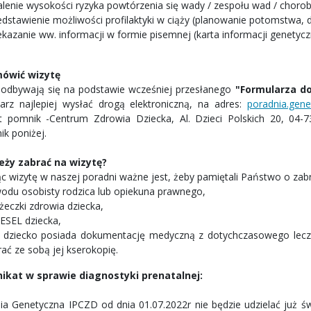
alenie wysokości ryzyka powtórzenia się wady / zespołu wad / chor
edstawienie możliwości profilaktyki w ciąży (planowanie potomstwa, 
ekazanie ww. informacji w formie pisemnej (karta informacji genetycz
mówić wizytę
 odbywają się na podstawie wcześniej przesłanego
"Formularza do
arz najlepiej wysłać drogą elektroniczną, na adres:
poradnia.gene
ut pomnik -Centrum Zdrowia Dziecka, Al. Dzieci Polskich 20, 04-
ik poniżej.
eży zabrać na wizytę?
ąc wizytę w naszej poradni ważne jest, żeby pamiętali Państwo o z
odu osobisty rodzica lub opiekuna prawnego,
żeczki zdrowia dziecka,
PESEL dziecka,
li dziecko posiada dokumentację medyczną z dotychczasowego lecze
rać ze sobą jej kserokopię.
ikat w sprawie diagnostyki prenatalnej:
ia Genetyczna IPCZD od dnia 01.07.2022r nie będzie udzielać już 