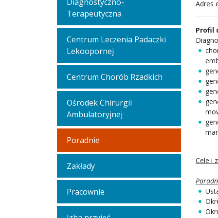
Diagnostyczno-
Adres 
Terapeutyczna
Profil
Centrum Leczenia Padaczki
Diagno
Lekoopornej
cho
emb
gen
Centrum Chorób Rzadkich
gen
gen
gen
Ośrodek Chirurgii
mo
Ambulatoryjnej
gen
mar
Poradnie
Cele i 
Zakłady
Poradni
Pracownie
Ust
Okre
Okr
Izba przyjęć