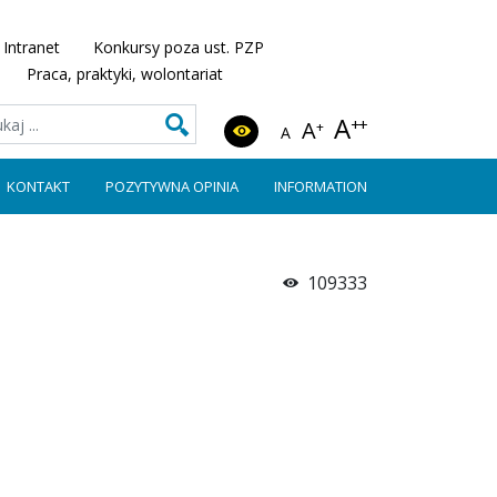
Intranet
Konkursy poza ust. PZP
Praca, praktyki, wolontariat
A
++
A
+
A
KONTAKT
POZYTYWNA OPINIA
INFORMATION
109333