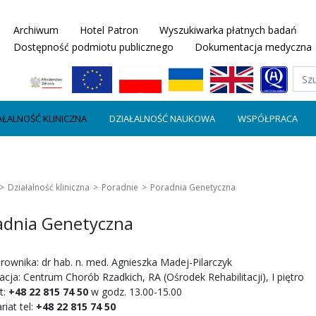
Archiwum
Hotel Patron
Wyszukiwarka płatnych badań
Dostępność podmiotu publicznego
Dokumentacja medyczna
AŁALNOŚĆ KLINICZNA
DZIAŁALNOŚĆ NAUKOWA
WSPÓŁPRACA
Działalność kliniczna
Poradnie
Poradnia Genetyczna
adnia Genetyczna
erownika: dr hab. n. med. Agnieszka Madej-Pilarczyk
acja: Centrum Chorób Rzadkich, RA (Ośrodek Rehabilitacji), I piętro
t:
+48 22 815 74 50
w godz. 13.00-15.00
riat tel:
+48 22 815 74 50