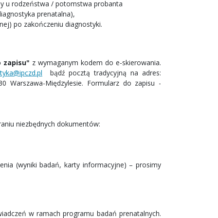
oby u rodzeństwa / potomstwa probanta
diagnostyka prenatalna),
nej) po zakończeniu diagnostyki.
 zapisu"
z wymaganym kodem do e-skierowania.
tyka@ipczd.pl
bądź pocztą tradycyjną na adres:
730 Warszawa-Międzylesie. Formularz do zapisu -
abraniu niezbędnych dokumentów:
nia (wyniki badań, karty informacyjne) – prosimy
świadczeń w ramach programu badań prenatalnych.