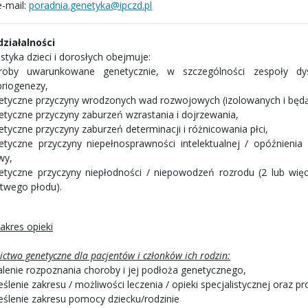
e-mail:
poradnia.genetyka@ipczd.pl
 działalności
styka dzieci i dorosłych obejmuje:
roby uwarunkowane genetycznie, w szczególności zespoły dy
riogenezy,
etyczne przyczyny wrodzonych wad rozwojowych (izolowanych i będ
etyczne przyczyny zaburzeń wzrastania i dojrzewania,
etyczne przyczyny zaburzeń determinacji i różnicowania płci,
etyczne przyczyny niepełnosprawności intelektualnej / opóźnien
wy,
etyczne przyczyny niepłodności / niepowodzeń rozrodu (2 lub więc
twego płodu).
zakres opieki
ctwo genetyczne dla pacjentów i członków ich rodzin:
alenie rozpoznania choroby i jej podłoża genetycznego,
ślenie zakresu / możliwości leczenia / opieki specjalistycznej oraz 
eślenie zakresu pomocy dziecku/rodzinie