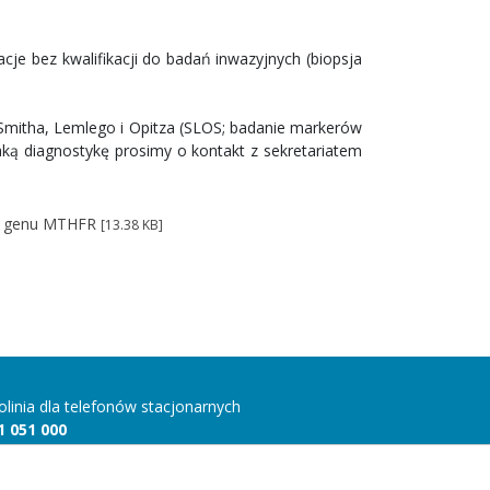
cje bez kwalifikacji do badań inwazyjnych (biopsja
 Smitha, Lemlego i Opitza (SLOS; badanie markerów
aką diagnostykę prosimy o kontakt z sekretariatem
ch genu MTHFR
[13.38 KB]
folinia dla telefonów stacjonarnych
1 051 000
folinia dla telefonów komórkowych
 815 10 00