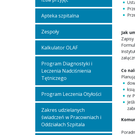
Ust
Prz
Prz
Apteka szpitalna
Zespoły
Jak u
Zapisy
Formul
Kalkulator OLAF
Instyt
załączn
Program Diagnostyki i
Leczenia Nadciśnienia
Co nal
Planuj
Tętniczego
dow
ksią
Program Leczenia Otyłości
nr 
Jeś
zab
Zakres udzielanych
świadczeń w Pracowniach i
Komun
Oddziałach Szpitala
Poradn