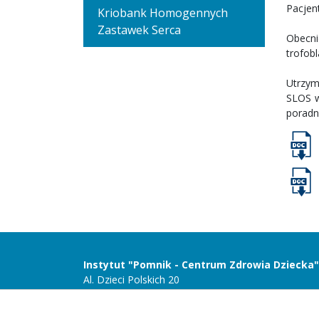
Pacjen
Kriobank Homogennych
Zastawek Serca
Obecni
trofob
Utrzym
SLOS w
poradn
Instytut "Pomnik - Centrum Zdrowia Dziecka"
Al. Dzieci Polskich 20
04-730 Warszawa