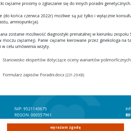
tki ciężarne prosimy o zgłaszanie się do innych poradni genetycznych.
e (do końca czerwca 2022r) możliwe są już tylko i wyłącznie konsulta
lastu, amniopunkcja).
ana zostanie możliwość diagnostyki prenatalnej w kierunku zespołu
 moczu ciężarnej). Panie ciężarne kierowane przez ginekologa na t
i w celu umówienia wizyty.
Stanowisko ekspertów dotyczące oceny wariantów polimorficzny
Formularz zapisów Poradni.docx
[231.29 KB]
NIP: 9521143675
In
REGON: 000557961
80
Numer rachunku bankowego mBANK 70 1140 1010
In
0000 4356 9500 1001
22
wyrażam zgodę