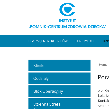
DLA PACJENTA I RODZICÓW
O INSTYTUCIE
DZI
Home
Kliniki
Por
Oddziały
p.o. Ki
Blok Operacyjny
Lokaliz
Kontak
Dzienna Strefa
Sekreta