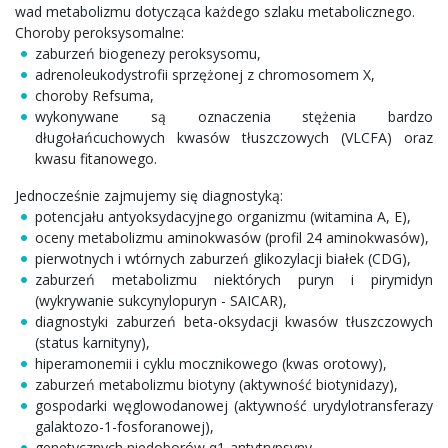
wad metabolizmu dotycząca każdego szlaku metabolicznego.
Choroby peroksysomalne:
zaburzeń biogenezy peroksysomu,
adrenoleukodystrofii sprzężonej z chromosomem X,
choroby Refsuma,
wykonywane są oznaczenia stężenia bardzo
długołańcuchowych kwasów tłuszczowych (VLCFA) oraz
kwasu fitanowego.
Jednocześnie zajmujemy się diagnostyką:
potencjału antyoksydacyjnego organizmu (witamina A, E),
oceny metabolizmu aminokwasów (profil 24 aminokwasów),
pierwotnych i wtórnych zaburzeń glikozylacji białek (CDG),
zaburzeń metabolizmu niektórych puryn i pirymidyn
(wykrywanie sukcynylopuryn - SAICAR),
diagnostyki zaburzeń beta-oksydacji kwasów tłuszczowych
(status karnityny),
hiperamonemii i cyklu mocznikowego (kwas orotowy),
zaburzeń metabolizmu biotyny (aktywność biotynidazy),
gospodarki węglowodanowej (aktywność urydylotransferazy
galaktozo-1-fosforanowej),
genetycznych niedoborów α1-antytrypsyny,