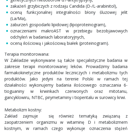
zakażeń grzybiczych z rodzaju Candida (D-/L-arabinitol),
oceną funkcjonalnej integralności błony śluzowej jelit
(La/Ma),
zaburzeń gospodarki lipidowej (lipoproteinogram),
oznaczeniami makroAST w przebiegu bezobjawowych
odchyleń w badaniach laboratoryjnych,
oceną ilościową i jakościową białek (proteinogram).
Terapia monitorowana:
W Zakładzie wykonywane są także specjalistyczne badania w
zakresie terapii monitorowanej leków. Prowadzimy badania
farmakokinetyczne produktów leczniczych i metabolizmu tych
produktów. Jako jedyni na terenie Polski w ramach tej
działalności wykonujemy badania ilościowego oznaczania 6-
tioguaniny w krwinkach czerwonych oraz mitotanu,
gancyklowiru, NTBC, pirymetaminy i tiopentalu w surowicy krwi.
Metabolizm kostny:
Zakład zajmuje się również tematyką związaną z
zaopatrzeniem organizmu w witaminę D i metabolizmem
kostnym, w ramach czego wykonuje oznaczenia stężeń