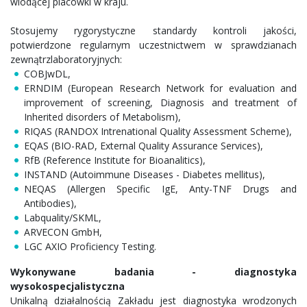
wiodącej placówki w kraju.
Stosujemy rygorystyczne standardy kontroli jakości,
potwierdzone regularnym uczestnictwem w sprawdzianach
zewnątrzlaboratoryjnych:
COBJwDL,
ERNDIM (European Research Network for evaluation and
improvement of screening, Diagnosis and treatment of
Inherited disorders of Metabolism),
RIQAS (RANDOX Intrenational Quality Assessment Scheme),
EQAS (BIO-RAD, External Quality Assurance Services),
RfB (Reference Institute for Bioanalitics),
INSTAND (Autoimmune Diseases - Diabetes mellitus),
NEQAS (Allergen Specific IgE, Anty-TNF Drugs and
Antibodies),
Labquality/SKML,
ARVECON GmbH,
LGC AXIO Proficiency Testing.
Wykonywane badania - diagnostyka
wysokospecjalistyczna
Unikalną działalnością Zakładu jest diagnostyka wrodzonych