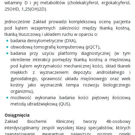
witaminy D i jej metabolitów (cholekalcyferol, ergokalcyferol,
25OHD, 1,25(OH)2D).
Jednocześnie Zakład prowadzi kompleksową ocenę pacjenta
pod kątem wzajemnych zależności między tkanką kostną,
tkanką tłuszczową i układem ruchu w oparciu o:
badania densytometryczne (DXA),
obwodową tomografię komputerową (pQCT),
badania przy użyciu platformy diagnostycznej (w tym
określenie interakcji pomiędzy tkanką kostną a mięśniową
pod kątem wytrzymałości mechanicznej kości, skład tkanek
miękkich z wyznaczeniem depozytu androidalnego i
gynoidalnego, sprawność układu mięśniowego oraz wiek
kostny jako wyznacznik tempa rozwoju biologicznego
organizmu),
możliwość wykonania badania kości piętowej ilościową
metodą ultradźwiękową (QUS).
Osiągnięcia
Zakład Biochemii Klinicznej tworzy 48-osobowy
interdyscyplinarny zespół wysokiej klasy specjalistów, których
zaangażowanie gwarantuje najwyższy poziom opieki