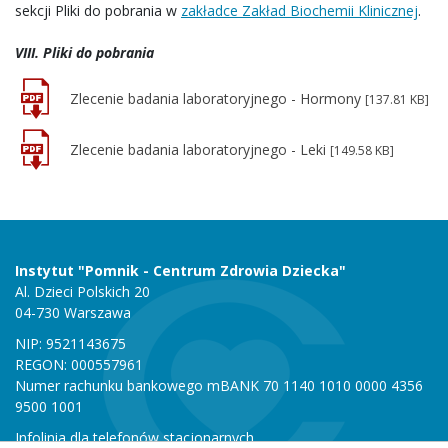
sekcji Pliki do pobrania w
zakładce Zakład Biochemii Klinicznej
.
VIII. Pliki do pobrania
Zlecenie badania laboratoryjnego - Hormony
[137.81 KB]
Zlecenie badania laboratoryjnego - Leki
[149.58 KB]
Instytut "Pomnik - Centrum Zdrowia Dziecka"
Al. Dzieci Polskich 20
04-730 Warszawa
NIP: 9521143675
REGON: 000557961
Numer rachunku bankowego mBANK 70 1140 1010 0000 4356
9500 1001
Infolinia dla telefonów stacjonarnych