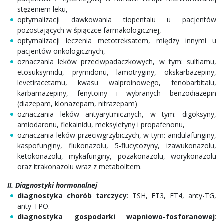
stężeniem leku,
optymalizacji dawkowania tiopentalu u pacjentów
pozostających w śpiączce farmakologicznej,
optymalizacji leczenia metotreksatem, między innymi u
pacjentów onkologicznych,
oznaczania leków przeciwpadaczkowych, w tym: sultiamu,
etosuksymidu, prymidonu, lamotryginy, okskarbazepiny,
levetiracetamu, kwasu walproinowego, fenobarbitalu,
karbamazepiny, fenytoiny i wybranych benzodiazepin
(diazepam, klonazepam, nitrazepam)
oznaczania leków antyarytmicznych, w tym: digoksyny,
amiodaronu, flekainidu, meksyletyny i propafenonu,
oznaczania leków przeciwgrzybiczych, w tym: anidulafunginy,
kaspofunginy, flukonazolu, 5-flucytozyny, izawukonazolu,
ketokonazolu, mykafunginy, pozakonazolu, worykonazolu
oraz itrakonazolu wraz z metabolitem.
II. Diagnostyki hormonalnej
diagnostyka chorób tarczycy
: TSH, FT3, FT4, anty-TG,
anty-TPO.
diagnostyka gospodarki wapniowo-fosforanowej
: