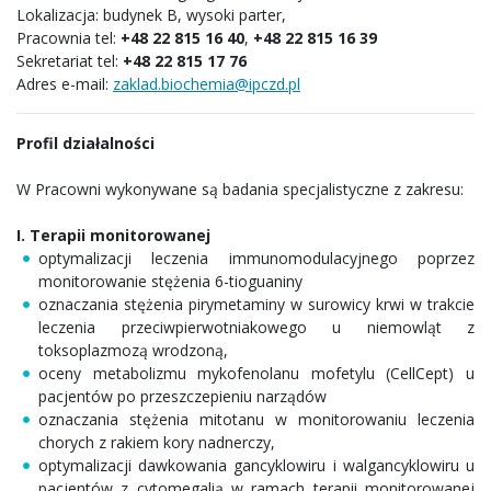
Lokalizacja: budynek B, wysoki parter,
Pracownia tel:
+48 22 815 16 40
,
+48 22 815 16 39
Sekretariat tel:
+48 22 815 17 76
Adres e-mail:
zaklad.biochemia@ipczd.pl
Profil działalności
W Pracowni wykonywane są badania specjalistyczne z zakresu:
I. Terapii monitorowanej
optymalizacji leczenia immunomodulacyjnego poprzez
monitorowanie stężenia 6-tioguaniny
oznaczania stężenia pirymetaminy w surowicy krwi w trakcie
leczenia przeciwpierwotniakowego u niemowląt z
toksoplazmozą wrodzoną,
oceny metabolizmu mykofenolanu mofetylu (CellCept) u
pacjentów po przeszczepieniu narządów
oznaczania stężenia mitotanu w monitorowaniu leczenia
chorych z rakiem kory nadnerczy,
optymalizacji dawkowania gancyklowiru i walgancyklowiru u
pacjentów z cytomegalią w ramach terapii monitorowanej