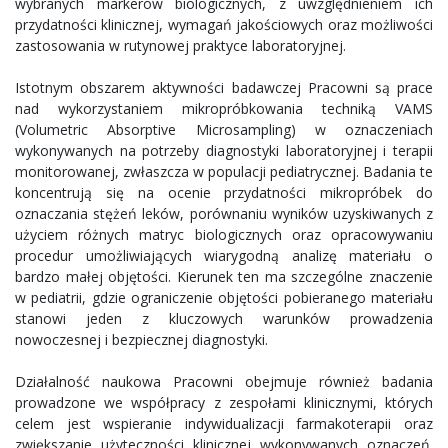
wybranych markerów biologicznych, z uwzględnieniem ich
przydatności klinicznej, wymagań jakościowych oraz możliwości
zastosowania w rutynowej praktyce laboratoryjnej.
Istotnym obszarem aktywności badawczej Pracowni są prace
nad wykorzystaniem mikropróbkowania techniką VAMS
(Volumetric Absorptive Microsampling) w oznaczeniach
wykonywanych na potrzeby diagnostyki laboratoryjnej i terapii
monitorowanej, zwłaszcza w populacji pediatrycznej. Badania te
koncentrują się na ocenie przydatności mikropróbek do
oznaczania stężeń leków, porównaniu wyników uzyskiwanych z
użyciem różnych matryc biologicznych oraz opracowywaniu
procedur umożliwiających wiarygodną analizę materiału o
bardzo małej objętości. Kierunek ten ma szczególne znaczenie
w pediatrii, gdzie ograniczenie objętości pobieranego materiału
stanowi jeden z kluczowych warunków prowadzenia
nowoczesnej i bezpiecznej diagnostyki.
Działalność naukowa Pracowni obejmuje również badania
prowadzone we współpracy z zespołami klinicznymi, których
celem jest wspieranie indywidualizacji farmakoterapii oraz
zwiększanie użyteczności klinicznej wykonywanych oznaczeń.