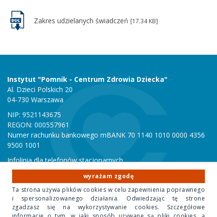
Zakres udzielanych świadczeń
[17.34 KB]
Instytut "Pomnik - Centrum Zdrowia Dziecka"
Al. Dzieci Polskich 20
04-730 Warszawa
NIP: 9521143675
REGON: 000557961
Numer rachunku bankowego mBANK 70 1140 1010 0000 4356
9500 1001
Infolinia dla telefonów stacjonarnych
801 051 000
wyrażam zgodę
Infolinia dla telefonów komórkowych
Ta strona używa plików cookies w celu zapewnienia poprawnego
22 815 10 00
i spersonalizowanego działania. Odwiedzając tę strone
zgadzasz się na wykorzystywanie cookies. Szczegółowe
informacje o tym, w jaki sposób używane są pliki cookies, a