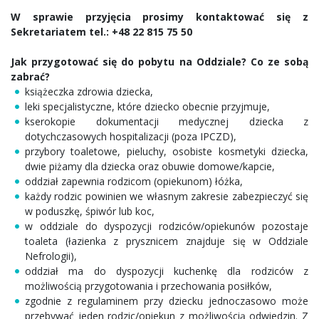
W sprawie przyjęcia prosimy kontaktować się z
Sekretariatem tel.: +48 22 815 75 50
Jak przygotować się do pobytu na Oddziale? Co ze sobą
zabrać?
książeczka zdrowia dziecka,
leki specjalistyczne, które dziecko obecnie przyjmuje,
kserokopie dokumentacji medycznej dziecka z
dotychczasowych hospitalizacji (poza IPCZD),
przybory toaletowe, pieluchy, osobiste kosmetyki dziecka,
dwie piżamy dla dziecka oraz obuwie domowe/kapcie,
oddział zapewnia rodzicom (opiekunom) łóżka,
każdy rodzic powinien we własnym zakresie zabezpieczyć się
w poduszkę, śpiwór lub koc,
w oddziale do dyspozycji rodziców/opiekunów pozostaje
toaleta (łazienka z prysznicem znajduje się w Oddziale
Nefrologii),
oddział ma do dyspozycji kuchenkę dla rodziców z
możliwością przygotowania i przechowania posiłków,
zgodnie z regulaminem przy dziecku jednoczasowo może
przebywać jeden rodzic/opiekun z możliwością odwiedzin. Z