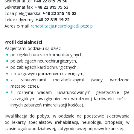
Sekretariat tel:
+48 22 815 75 50
Sekretariat fax:
+48 22 815 75 53
Loża pielęgniarska:
+48 22 815 19 02
Lekarz dyżurny:
+48 22 815 19 22
Adres e-mail:
rehabilitacja.neurologia@ipczd.pl
Profil działalności
Pacjentami oddziału są dzieci:
po ciężkich urazach komunikacyjnych,
po zabiegach neurochirurgicznych,
po zabiegach kardiochirurgicznych,
z mózgowym porażeniem dziecięcym,
z zaburzeniami metabolicznymi (wady wrodzone
metaboliczne),
z różnymi wadami uwarunkowanymi genetycznie (ze
szczególnym uwzględnieniem wrodzonej łamliwości kości i
innych zaburzeń mineralizacji kośćca).
Kwalifikacja do pobytu w oddziale na podstawie skierowania
od lekarzy specjalistów (rehabilitacji, neurologii, ortopedii) w
czasie ogólnooddziałowej, cotygodniowej odprawy lekarskiej.