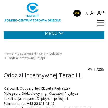
A
++
A
+
A
MENU
Home
Działalność kliniczna
Oddziały
Oddział Intensywnej Terapii II
12085
Oddział Intensywnej Terapii II
Kierownik Oddziału: lek. Elżbieta Pietraszek
Pielęgniarz Oddziałowy: mgr Krzysztof Przybysz
Lokalizacja: budynek D, piętro I, pokój 14
Sekretariat tel:
+48 22 815 13 42