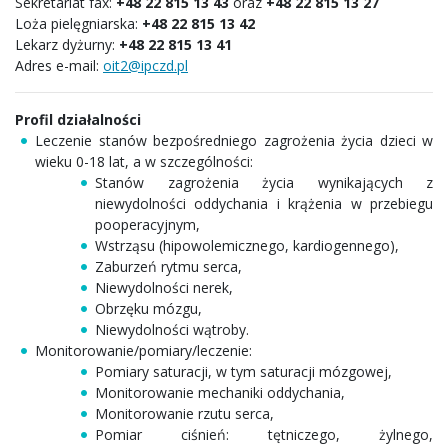
Sekretariat fax:
+48 22 815 13 43
oraz
+48 22 815 13 27
Loża pielęgniarska:
+48 22 815 13 42
Lekarz dyżurny:
+48 22 815 13 41
Adres e-mail:
oit2@ipczd.pl
Profil działalności
Leczenie stanów bezpośredniego zagrożenia życia dzieci w
wieku 0-18 lat, a w szczególności:
Stanów zagrożenia życia wynikających z
niewydolności oddychania i krążenia w przebiegu
pooperacyjnym,
Wstrząsu (hipowolemicznego, kardiogennego),
Zaburzeń rytmu serca,
Niewydolności nerek,
Obrzęku mózgu,
Niewydolności wątroby.
Monitorowanie/pomiary/leczenie:
Pomiary saturacji, w tym saturacji mózgowej,
Monitorowanie mechaniki oddychania,
Monitorowanie rzutu serca,
Pomiar ciśnień: tętniczego, żylnego,