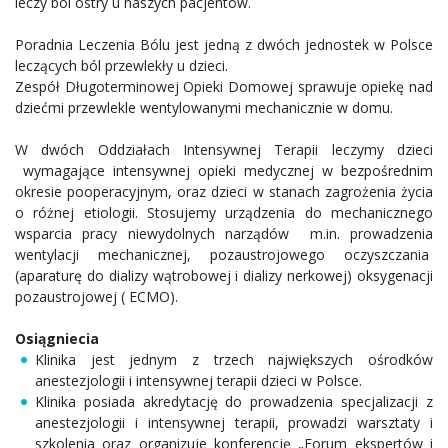
leczy ból ostry u naszych pacjentów.
Poradnia Leczenia Bólu jest jedną z dwóch jednostek w Polsce
leczących ból przewlekły u dzieci.
Zespół Długoterminowej Opieki Domowej sprawuje opiekę nad
dziećmi przewlekle wentylowanymi mechanicznie w domu.
W dwóch Oddziałach Intensywnej Terapii leczymy dzieci
wymagające intensywnej opieki medycznej w bezpośrednim
okresie pooperacyjnym, oraz dzieci w stanach zagrożenia życia
o różnej etiologii. Stosujemy urządzenia do mechanicznego
wsparcia pracy niewydolnych narządów m.in. prowadzenia
wentylacji mechanicznej, pozaustrojowego oczyszczania
(aparaturę do dializy wątrobowej i dializy nerkowej) oksygenacji
pozaustrojowej ( ECMO).
Osiągniecia
Klinika jest jednym z trzech największych ośrodków
anestezjologii i intensywnej terapii dzieci w Polsce.
Klinika posiada akredytację do prowadzenia specjalizacji z
anestezjologii i intensywnej terapii, prowadzi warsztaty i
szkolenia oraz organizuje konferencję „Forum ekspertów i