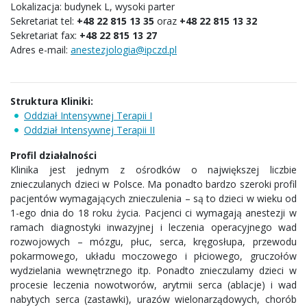
Lokalizacja: budynek L, wysoki parter
Sekretariat tel:
+48 22 815 13 35
oraz
+48 22 815 13 32
Sekretariat fax:
+48 22 815 13 27
Adres e-mail:
anestezjologia@ipczd.pl
Struktura Kliniki:
Oddział Intensywnej Terapii I
Oddział Intensywnej Terapii II
Profil działalności
Klinika jest jednym z ośrodków o największej liczbie
znieczulanych dzieci w Polsce. Ma ponadto bardzo szeroki profil
pacjentów wymagających znieczulenia – są to dzieci w wieku od
1-ego dnia do 18 roku życia. Pacjenci ci wymagają anestezji w
ramach diagnostyki inwazyjnej i leczenia operacyjnego wad
rozwojowych – mózgu, płuc, serca, kręgosłupa, przewodu
pokarmowego, układu moczowego i płciowego, gruczołów
wydzielania wewnętrznego itp. Ponadto znieczulamy dzieci w
procesie leczenia nowotworów, arytmii serca (ablacje) i wad
nabytych serca (zastawki), urazów wielonarządowych, chorób