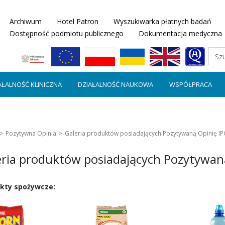
Archiwum
Hotel Patron
Wyszukiwarka płatnych badań
Dostępność podmiotu publicznego
Dokumentacja medyczna
AŁALNOŚĆ KLINICZNA
DZIAŁALNOŚĆ NAUKOWA
WSPÓŁPRACA
Pozytywna Opinia
Galeria produktów posiadających Pozytywaną Opinię I
eria produktów posiadających Pozytywan
kty spożywcze: