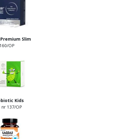
 Premium Slim
160/OP
tic Kids
 137/OP