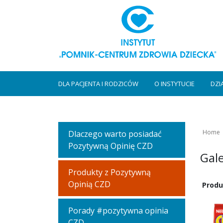
DLA PACJENTA I RODZICÓW
O INSTYTUCIE
DZI
Home
Dlaczego warto posiadać
Pozytywną Opinię CZD
Gal
Produkty z Pozytywną
Opinią CZD
Produ
Porady #pozytywna opinia
CZD