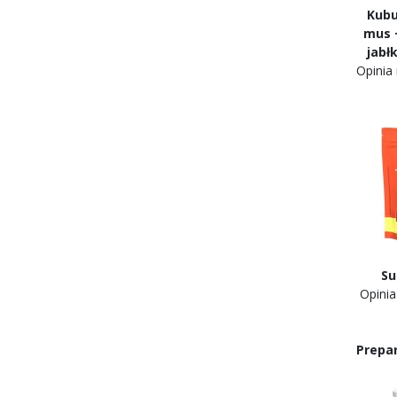
Kub
mus 
ja
Opinia
Sup
Opi
Prepa