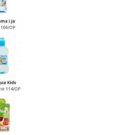
 ja
06/OP
 Kids
114/OP