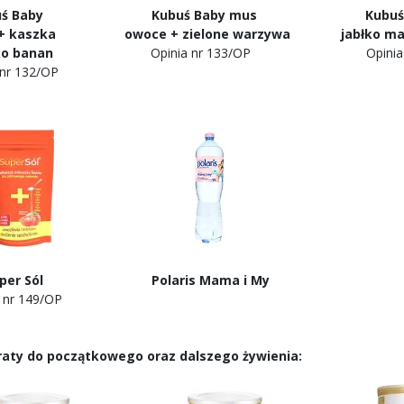
uś Baby Kubuś Baby mus Kubuś Ba
+ kaszka owoce + zielone warzywa jabłko marc
błko banan
Opinia nr 133/OP Opinia nr
 nr 132/OP
er Sól Polaris Mama i My
nia nr 149/OP
raty do początkowego oraz dalszego żywienia: