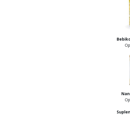
Bebik
Opin
Nan S
Opini
Suple