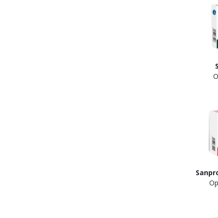
Opin
Sanp
Op