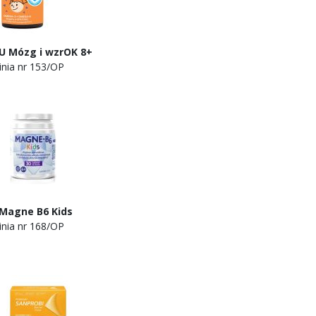
g i wzrOK 8+
r 153/OP
B6 Kids
r 168/OP