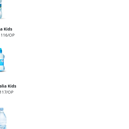
a Kids
116/OP
 Kids
17/OP