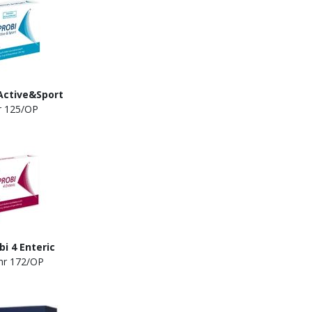
ctive&Sport
a nr 125/OP
bi
4 Enteric
 nr 172/OP