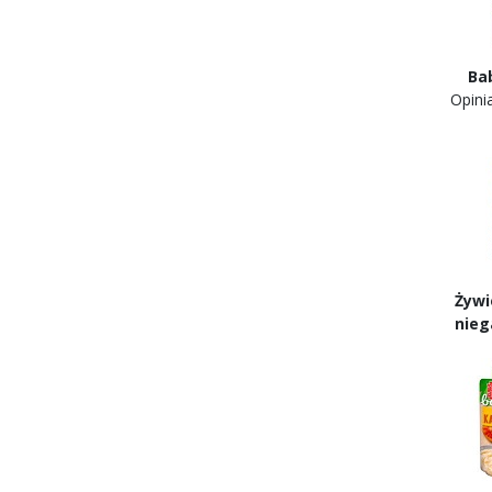
Ba
Opin
Ży
ni