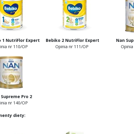
o 1 NutriFlor Expert Bebiko 2 NutriFlor Expert
Nan Sup
ia nr 110/OP Opinia nr 111/OP
Opinia
upreme Pro 2
a nr 140/OP
menty diety: