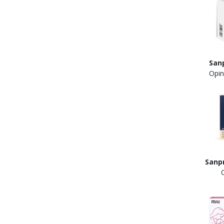
San
Opin
Sanp
Opin