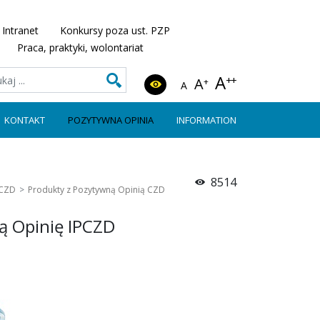
Intranet
Konkursy poza ust. PZP
Praca, praktyki, wolontariat
A
++
A
+
A
KONTAKT
POZYTYWNA OPINIA
INFORMATION
8514
PCZD
Produkty z Pozytywną Opinią CZD
ą Opinię IPCZD