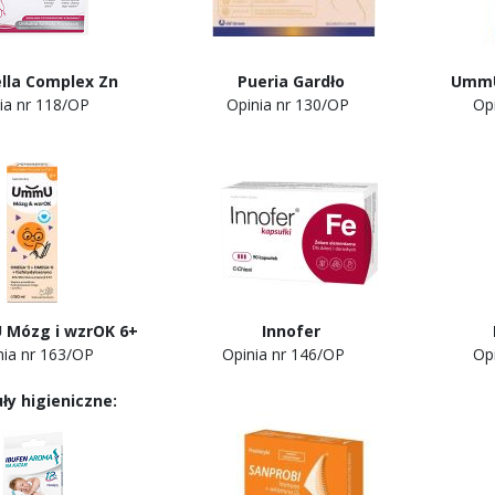
nella Complex Zn Pueria Gardło UmmU Móz
nia nr 118/OP Opinia nr 130/OP Opinia n
Mózg i wzrOK 6+
Innofer Magne 
nia nr 163/OP Opinia nr 146/OP Opinia n
ły higieniczne: