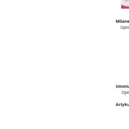
Mila
Opi
UmmU 
Opi
Artyku