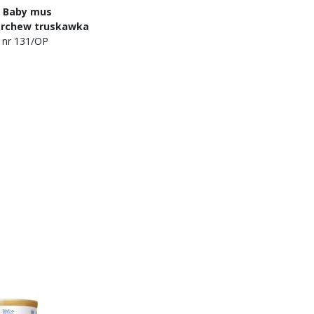
by mus
hew truskawka
 131/OP