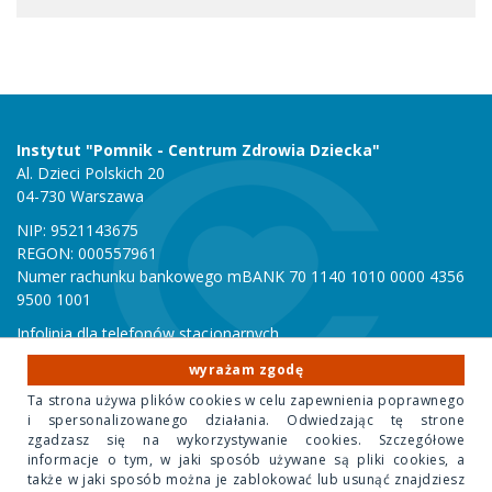
Instytut "Pomnik - Centrum Zdrowia Dziecka"
Al. Dzieci Polskich 20
04-730 Warszawa
NIP: 9521143675
REGON: 000557961
Numer rachunku bankowego mBANK 70 1140 1010 0000 4356
9500 1001
Infolinia dla telefonów stacjonarnych
801 051 000
wyrażam zgodę
Infolinia dla telefonów komórkowych
Ta strona używa plików cookies w celu zapewnienia poprawnego
22 815 10 00
i spersonalizowanego działania. Odwiedzając tę strone
zgadzasz się na wykorzystywanie cookies. Szczegółowe
informacje o tym, w jaki sposób używane są pliki cookies, a
Copyright 2020 Instytut "Pomnik Centrum Zdrowia Dziecka"
także w jaki sposób można je zablokować lub usunąć znajdziesz