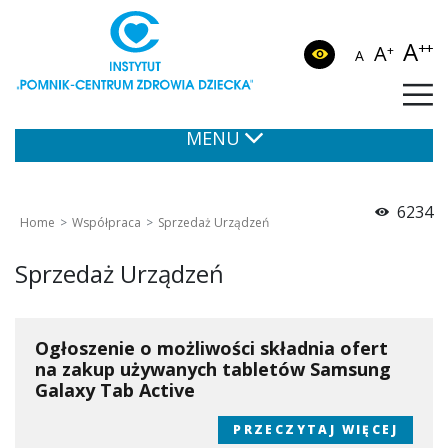
A
++
A
+
A
MENU
6234
Home
Współpraca
Sprzedaż Urządzeń
Sprzedaż Urządzeń
Ogłoszenie o możliwości składnia ofert
na zakup używanych tabletów Samsung
Galaxy Tab Active
PRZECZYTAJ WIĘCEJ