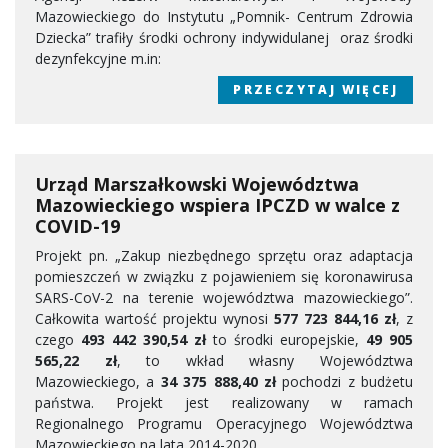
Mazowieckiego do Instytutu „Pomnik- Centrum Zdrowia
Dziecka” trafiły środki ochrony indywidulanej oraz środki
dezynfekcyjne m.in:
PRZECZYTAJ WIĘCEJ
Urząd Marszałkowski Województwa
Mazowieckiego wspiera IPCZD w walce z
COVID-19
Projekt pn. „Zakup niezbędnego sprzętu oraz adaptacja
pomieszczeń w związku z pojawieniem się koronawirusa
SARS-CoV-2 na terenie województwa mazowieckiego”.
Całkowita wartość projektu wynosi
577 723 844,16 zł
, z
czego
493 442 390,54 zł
to środki europejskie,
49 905
565,22 zł
, to wkład własny Województwa
Mazowieckiego, a
34 375 888,40 zł
pochodzi z budżetu
państwa. Projekt jest realizowany w ramach
Regionalnego Programu Operacyjnego Województwa
Mazowieckiego na lata 2014-2020.