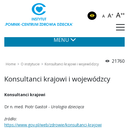
A
++
A
+
A
MENU
21760
Home
O instytucie
Konsultanci krajowi i wojewódzcy
Konsultanci krajowi i wojewódzcy
Konsultanci krajowi
Dr n. med. Piotr Gastoł -
Urologia dziecięca
źródło:
https://www.gov.pl/web/zdrowie/konsultanci-krajowi