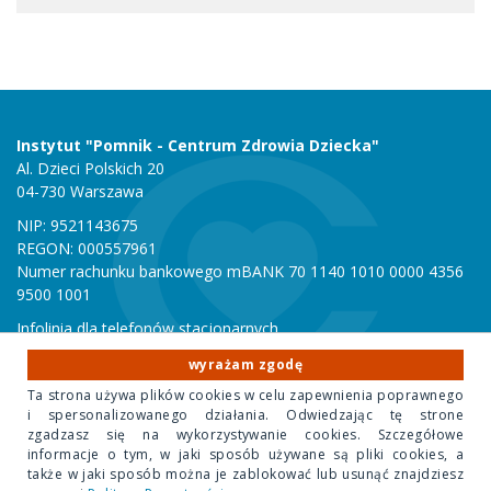
Instytut "Pomnik - Centrum Zdrowia Dziecka"
Al. Dzieci Polskich 20
04-730 Warszawa
NIP: 9521143675
REGON: 000557961
Numer rachunku bankowego mBANK 70 1140 1010 0000 4356
9500 1001
Infolinia dla telefonów stacjonarnych
801 051 000
wyrażam zgodę
Infolinia dla telefonów komórkowych
Ta strona używa plików cookies w celu zapewnienia poprawnego
22 815 10 00
i spersonalizowanego działania. Odwiedzając tę strone
zgadzasz się na wykorzystywanie cookies. Szczegółowe
informacje o tym, w jaki sposób używane są pliki cookies, a
Copyright 2020 Instytut "Pomnik Centrum Zdrowia Dziecka"
także w jaki sposób można je zablokować lub usunąć znajdziesz