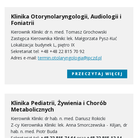
Klinika Otorynolaryngologii, Audiologii i
Foniatrii
Kierownik Kliniki: dr n. med. Tomasz Grochowski
Zastępca Kierownika Kliniki: lek. Małgorzata Pysz-Kuć
Lokalizacja: budynek L, piętro IX
Sekretariat tel: +48 +48 22 815 70 92
Adres e-mail:
termin.otolaryngologia@ipczd.pl
PRZECZYTAJ WIĘCEJ
Klinika Pediatrii, Żywienia i Chorób
Metabolicznych
Kierownik Kliniki: dr hab. n. med. Dariusz Rokicki
Z-cy Kierownika Kliniki: lek. Anna Smorczewska - Kiljan, dr
hab. n. med. Piotr Buda
Sekretariat tel:
+48 22 815 74 64
oraz
+48 22 815 12 14