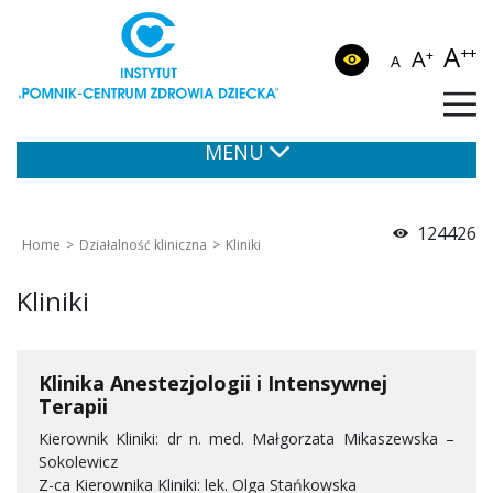
A
++
A
+
A
MENU
124426
Home
Działalność kliniczna
Kliniki
Kliniki
Klinika Anestezjologii i Intensywnej
Terapii
Kierownik Kliniki: dr n. med. Małgorzata Mikaszewska –
Sokolewicz
Z-ca Kierownika Kliniki: lek. Olga Stańkowska