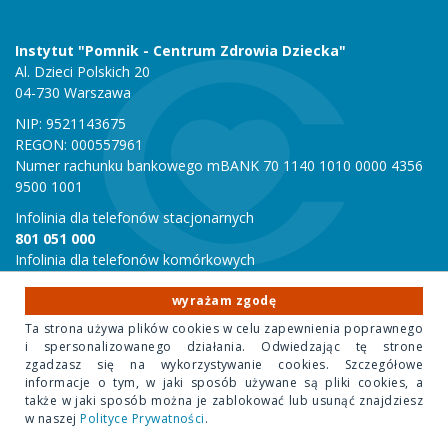
Instytut "Pomnik - Centrum Zdrowia Dziecka"
Al. Dzieci Polskich 20
04-730 Warszawa
NIP: 9521143675
REGON: 000557961
Numer rachunku bankowego mBANK 70 1140 1010 0000 4356
9500 1001
Infolinia dla telefonów stacjonarnych
801 051 000
Infolinia dla telefonów komórkowych
22 815 10 00
wyrażam zgodę
Ta strona używa plików cookies w celu zapewnienia poprawnego
i spersonalizowanego działania. Odwiedzając tę strone
Copyright 2020 Instytut "Pomnik Centrum Zdrowia Dziecka"
zgadzasz się na wykorzystywanie cookies. Szczegółowe
Design Park
- projektowanie stron internetowych
informacje o tym, w jaki sposób używane są pliki cookies, a
także w jaki sposób można je zablokować lub usunąć znajdziesz
w naszej
Polityce Prywatności
.