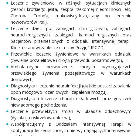
Leczenie żywieniowe w różnych sytuacjach klinicznych
(zespół krótkiego jelita, zespół rzekomej niedrożności jelit,
Choroba Crohn’a, mukowiscydoza,stany po leczeniu
nowotworów itd.),
Leczenie dzieci po: zabiegach chirurgicznych, zabiegach
neurochirurgicznych, zabiegach kardiochirurgicznych oraz
pacjentów przeniesionych z oddziału intensywnej terapii.
Klinika stanowi zaplecze dla Izby Przyjęć IPCZD,
Przewlekłe leczenie żywieniowe w warunkach oddziału
(żywienie pozajelitowe i drogą przewodu pokarmowego),
Ambulatoryjne prowadzenie chorych wymagających
przewlekłego żywienia pozajelitowego w warunkach
domowych,
Diagnostyka i leczenie neuroinfekcji (ciężkie postaci zapalenia
opon mózgowo-rdzeniowych i zapalenia mózgu),
Diagnostyka i leczenie chorób układowych oraz gorączek
niewiadomego pochodzenia,
Leczenie przewlekłych zmian w układzie oddechowym
(dysplazja oskrzelowo-płucna),
Współpracujemy z Oddziałem Intensywnej Terapii w
kontynuacji leczenia chorych nie wymagających intensywnej