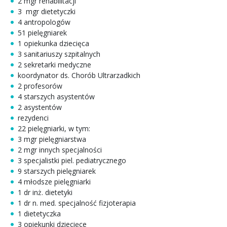
2 mgr rehabilitacji
3 mgr dietetyczki
4 antropologów
51 pielęgniarek
1 opiekunka dziecięca
3 sanitariuszy szpitalnych
2 sekretarki medyczne
koordynator ds. Chorób Ultrarzadkich
2 profesorów
4 starszych asystentów
2 asystentów
rezydenci
22 pielęgniarki, w tym:
3 mgr pielęgniarstwa
2 mgr innych specjalności
3 specjalistki piel. pediatrycznego
9 starszych pielęgniarek
4 młodsze pielęgniarki
1 dr inż. dietetyki
1 dr n. med. specjalność fizjoterapia
1 dietetyczka
3 opiekunki dziecięce