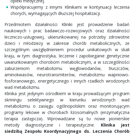
opieki medycznej.
Współpracujemy z innymi Klinikami w kontynuacji leczenia
chorych, wymagających dłuższej hospitalizacji.
Przedmiotem działalności Kliniki jest prowadzenie badań
naukowych i prac badawczo-rozwojowych oraz działalności
leczniczo-usługowej, ukierunkowanej na potrzeby zdrowotne
dzieci i młodzieży w zakresie chorób metabolicznych, ze
szczególnym uwzględnieniem procedur unikatowych w skali
kraju, w tym: diagnostyka, leczenie i zapobieganie genetycznie
uwarunkowanym chorobom metabolicznym, a w szczególności
zaburzeniom metabolizmu węglowodanów, tłuszczów,
aminokwasów, neurotransmiterów, metabolizmu wapniowo-
fosforanowego, energetycznego i innych rzadkich wrodzonych
wad metabolizmu.
Klinika jest jedynym ośrodkiem w kraju prowadzącym program
skriningu selektywnego w kierunku wrodzonych wad
metabolizmu o zasięgu ogólnopolskim oraz monitorującym
programy lekowe w chorobach lizosomalnych (enzymatyczna
terapia zastępcza). Wprowadzane są tu nowe pionierskie
metody diagnostyczne i terapeutyczne.
Klinika jest
siedzibą Zespołu Koordynacyjnego ds. Leczenia Chorób