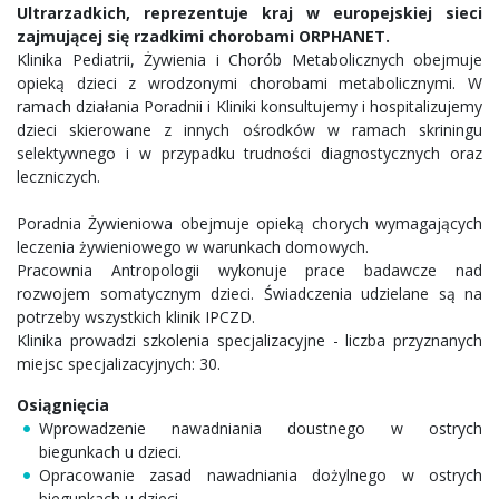
Ultrarzadkich, reprezentuje kraj w europejskiej sieci
zajmującej się rzadkimi chorobami ORPHANET.
Klinika Pediatrii, Żywienia i Chorób Metabolicznych obejmuje
opieką dzieci z wrodzonymi chorobami metabolicznymi. W
ramach działania Poradnii i Kliniki konsultujemy i hospitalizujemy
dzieci skierowane z innych ośrodków w ramach skriningu
selektywnego i w przypadku trudności diagnostycznych oraz
leczniczych.
Poradnia Żywieniowa obejmuje opieką chorych wymagających
leczenia żywieniowego w warunkach domowych.
Pracownia Antropologii wykonuje prace badawcze nad
rozwojem somatycznym dzieci. Świadczenia udzielane są na
potrzeby wszystkich klinik IPCZD.
Klinika prowadzi szkolenia specjalizacyjne - liczba przyznanych
miejsc specjalizacyjnych: 30.
Osiągnięcia
Wprowadzenie nawadniania doustnego w ostrych
biegunkach u dzieci.
Opracowanie zasad nawadniania dożylnego w ostrych
biegunkach u dzieci.