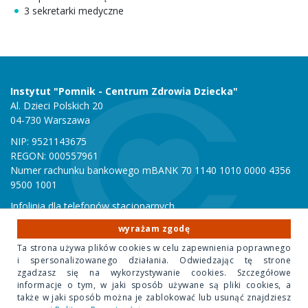
3 sekretarki medyczne
Instytut "Pomnik - Centrum Zdrowia Dziecka"
Al. Dzieci Polskich 20
04-730 Warszawa
NIP: 9521143675
REGON: 000557961
Numer rachunku bankowego mBANK 70 1140 1010 0000 4356
9500 1001
Infolinia dla telefonów stacjonarnych
801 051 000
wyrażam zgodę
Infolinia dla telefonów komórkowych
Ta strona używa plików cookies w celu zapewnienia poprawnego
22 815 10 00
i spersonalizowanego działania. Odwiedzając tę strone
zgadzasz się na wykorzystywanie cookies. Szczegółowe
informacje o tym, w jaki sposób używane są pliki cookies, a
Copyright 2020 Instytut "Pomnik Centrum Zdrowia Dziecka"
także w jaki sposób można je zablokować lub usunąć znajdziesz