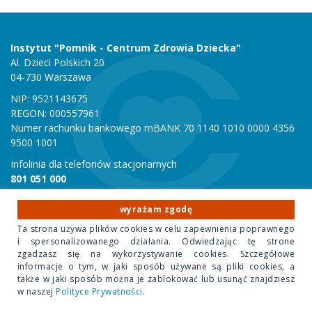
Instytut "Pomnik - Centrum Zdrowia Dziecka"
Al. Dzieci Polskich 20
04-730 Warszawa
NIP: 9521143675
REGON: 000557961
Numer rachunku bankowego mBANK 70 1140 1010 0000 4356
9500 1001
Infolinia dla telefonów stacjonarnych
801 051 000
Infolinia dla telefonów komórkowych
22 815 10 00
wyrażam zgodę
Ta strona używa plików cookies w celu zapewnienia poprawnego
i spersonalizowanego działania. Odwiedzając tę strone
zgadzasz się na wykorzystywanie cookies. Szczegółowe
Copyright 2020 Instytut "Pomnik Centrum Zdrowia Dziecka"
informacje o tym, w jaki sposób używane są pliki cookies, a
Design Park
- projektowanie stron internetowych
także w jaki sposób można je zablokować lub usunąć znajdziesz
w naszej
Polityce Prywatności
.