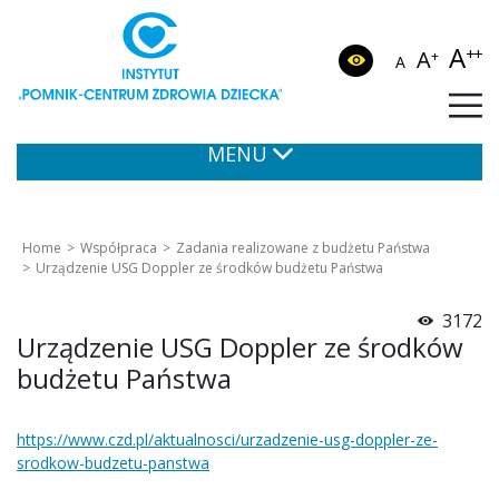
A
++
A
+
A
MENU
Home
Współpraca
Zadania realizowane z budżetu Państwa
Urządzenie USG Doppler ze środków budżetu Państwa
3172
Urządzenie USG Doppler ze środków
budżetu Państwa
https://www.czd.pl/aktualnosci/urzadzenie-usg-doppler-ze-
srodkow-budzetu-panstwa