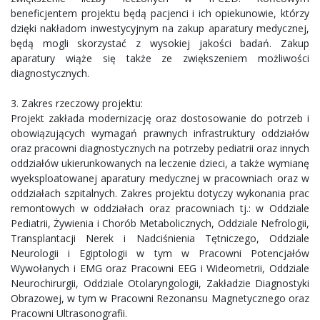
beneficjentem projektu będą pacjenci i ich opiekunowie, którzy
dzięki nakładom inwestycyjnym na zakup aparatury medycznej,
będą mogli skorzystać z wysokiej jakości badań. Zakup
aparatury wiąże się także ze zwiększeniem możliwości
diagnostycznych.
3. Zakres rzeczowy projektu:
Projekt zakłada modernizację oraz dostosowanie do potrzeb i
obowiązujących wymagań prawnych infrastruktury oddziałów
oraz pracowni diagnostycznych na potrzeby pediatrii oraz innych
oddziałów ukierunkowanych na leczenie dzieci, a także wymianę
wyeksploatowanej aparatury medycznej w pracowniach oraz w
oddziałach szpitalnych. Zakres projektu dotyczy wykonania prac
remontowych w oddziałach oraz pracowniach tj.: w Oddziale
Pediatrii, Żywienia i Chorób Metabolicznych, Oddziale Nefrologii,
Transplantacji Nerek i Nadciśnienia Tętniczego, Oddziale
Neurologii i Egiptologii w tym w Pracowni Potencjałów
Wywołanych i EMG oraz Pracowni EEG i Wideometrii, Oddziale
Neurochirurgii, Oddziale Otolaryngologii, Zakładzie Diagnostyki
Obrazowej, w tym w Pracowni Rezonansu Magnetycznego oraz
Pracowni Ultrasonografii.