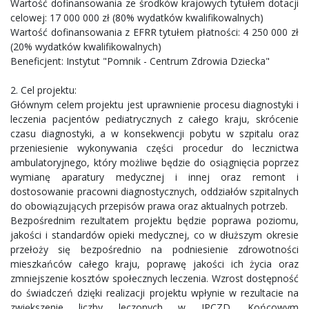
Wartość dofinansowania ze środków krajowych tytułem dotacji
celowej: 17 000 000 zł (80% wydatków kwalifikowalnych)
Wartość dofinansowania z EFRR tytułem płatności: 4 250 000 zł
(20% wydatków kwalifikowalnych)
Beneficjent: Instytut "Pomnik - Centrum Zdrowia Dziecka"
2. Cel projektu:
Głównym celem projektu jest uprawnienie procesu diagnostyki i
leczenia pacjentów pediatrycznych z całego kraju, skrócenie
czasu diagnostyki, a w konsekwencji pobytu w szpitalu oraz
przeniesienie wykonywania części procedur do lecznictwa
ambulatoryjnego, który możliwe będzie do osiągnięcia poprzez
wymianę aparatury medycznej i innej oraz remont i
dostosowanie pracowni diagnostycznych, oddziałów szpitalnych
do obowiązujących przepisów prawa oraz aktualnych potrzeb.
Bezpośrednim rezultatem projektu będzie poprawa poziomu,
jakości i standardów opieki medycznej, co w dłuższym okresie
przełoży się bezpośrednio na podniesienie zdrowotności
mieszkańców całego kraju, poprawę jakości ich życia oraz
zmniejszenie kosztów społecznych leczenia. Wzrost dostępność
do świadczeń dzięki realizacji projektu wpłynie w rezultacie na
zwiększenie liczby leczonych w IPCZD. Końcowym