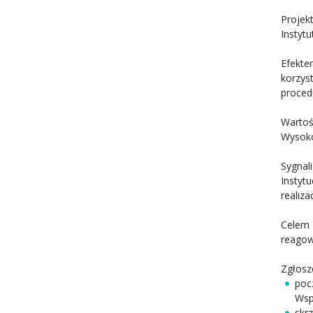
Projek
Instyt
Efekte
korzys
procedu
Wartoś
Wysoko
Sygnal
Instyt
realiz
Celem 
reagow
Zgłosz
poc
Wsp
skr