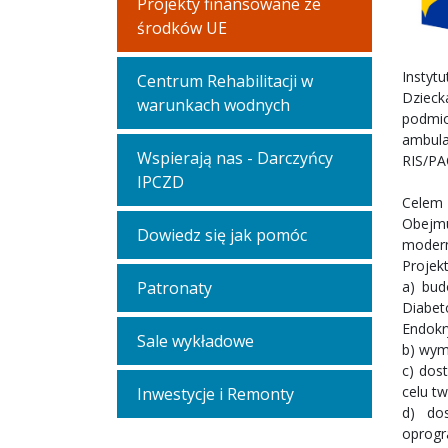
Projekty finansowane ze
środków UE
Instyt
Centrum Rehabilitacji w
Dzieck
warunkach wodnych
podmio
ambula
Wspierają nas - Darczyńcy
RIS/PA
IPCZD
Celem 
Obejmu
Dowiedz się jak pomóc
modern
Projek
a) bud
Patronaty
Diabeto
Endokr
Sale wykładowe
b) wym
c) dos
celu t
Inwestycje i Remonty
d) do
oprogr