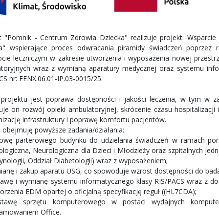
ut "Pomnik - Centrum Zdrowia Dziecka" realizuje projekt: Wsparcie
a" wspierające proces odwracania piramidy świadczeń poprzez 
cie leczniczym w zakresie utworzenia i wyposażenia nowej przestrzeni
toryjnych wraz z wymianą aparatury medycznej oraz systemu inf
CS nr: FENX.06.01-IP.03-0015/25.
projektu jest poprawa dostępności i jakości leczenia, w tym w zak
je on rozwój opieki ambulatoryjnej, skrócenie czasu hospitalizacj
izację infrastruktury i poprawę komfortu pacjentów.
t obejmuję powyższe zadania/działania:
owę parterowego budynku do udzielania świadczeń w ramach pora
logiczna, Neurologiczna dla Dzieci i Młodzieży oraz szpitalnych jedne
ynologii, Oddział Diabetologii) wraz z wyposażeniem;
ianę i zakup aparatu USG, co spowoduje wzrost dostępności do bad
tawę i wymianę systemu informatycznego klasy RIS/PACS wraz z do
worzenia EDM opartej o oficjalną specyfikację reguł ((HL7CDA);
stawę sprzętu komputerowego w postaci wydajnych komput
amowaniem Office.