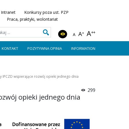
Intranet
Konkursy poza ust. PZP
Praca, praktyki, wolontariat
A
++
A
+
A
KONTAKT
POZYTYWNA OPINIA
INFORMATION
ry IPCZD wspierające rozwój opieki jednego dnia
299
ozwój opieki jednego dnia