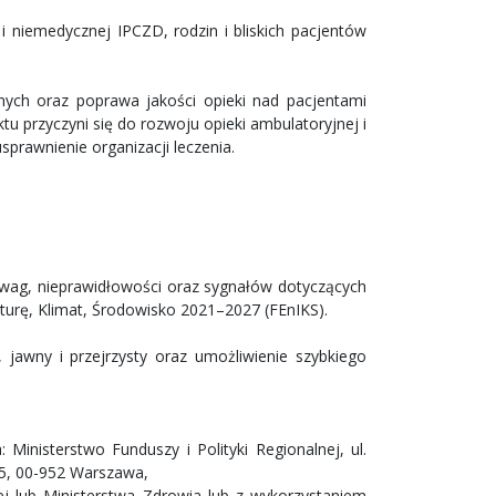
i niemedycznej IPCZD, rodzin i bliskich pacjentów
nych oraz poprawa jakości opieki nad pacjentami
u przyczyni się do rozwoju opieki ambulatoryjnej i
sprawnienie organizacji leczenia.
uwag, nieprawidłowości oraz sygnałów dotyczących
turę, Klimat, Środowisko 2021–2027 (FEnIKS).
 jawny i przejrzysty oraz umożliwienie szybkiego
: Ministerstwo Funduszy i Polityki Regionalnej, ul.
15, 00-952 Warszawa,
ej lub Ministerstwa Zdrowia lub z wykorzystaniem