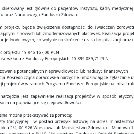
t skierowany jest głównie do pacjentów Instytutu, kadry medycznej 
utu oraz Narodowego Funduszu Zdrowia.
m projektu będzie zwiększenie dostępności do świadczeń zdrowot
tającymi z nowych lub zmodernizowanych placówek. Realizacja projekt
r jednodniowych, co wpłynie na skrócenie czasu hospitalizacji oraz u
ć projektu: 19 946 167,00 PLN
ść wkładu z Funduszy Europejskich: 15 899 089,71 PLN
izowanie potencjalnych nieprawidłowości lub nadużyć finansowych
ucja Pośrednicząca opracowała narzędzie umożliwiające zgłaszanie 
acji projektów w ramach Programu Fundusze Europejskie na Infrastruk
narzędzia jest zapewnienie realizacji projektów w sposób etyczny,
ania na pojawiające się nieprawidłowości.
enia można przekazywać za pomocą:
zty tradycyjnej - w postaci przesyłki listowej na adres ministerstwa
ólna 2/4, 00-926 Warszawa lub Ministerstwo Zdrowia, ul. Miodowa 
zynki nadawczej e-PUAP Ministerstwa Funduszy i Polityki Regionaln