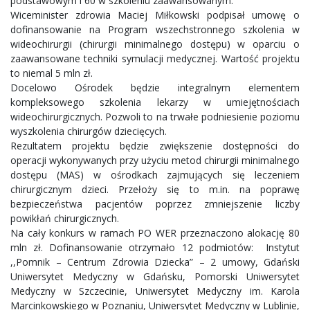
podstawowym i 60 w szkoleniu zaawansowanym.
Wiceminister zdrowia Maciej Miłkowski podpisał umowę o
dofinansowanie na Program wszechstronnego szkolenia w
wideochirurgii (chirurgii minimalnego dostępu) w oparciu o
zaawansowane techniki symulacji medycznej. Wartość projektu
to niemal 5 mln zł.
Docelowo Ośrodek będzie integralnym elementem
kompleksowego szkolenia lekarzy w umiejętnościach
wideochirurgicznych. Pozwoli to na trwałe podniesienie poziomu
wyszkolenia chirurgów dziecięcych.
Rezultatem projektu będzie zwiększenie dostępności do
operacji wykonywanych przy użyciu metod chirurgii minimalnego
dostępu (MAS) w ośrodkach zajmujących się leczeniem
chirurgicznym dzieci. Przełoży się to m.in. na poprawę
bezpieczeństwa pacjentów poprzez zmniejszenie liczby
powikłań chirurgicznych.
Na cały konkurs w ramach PO WER przeznaczono alokację 80
mln zł. Dofinansowanie otrzymało 12 podmiotów: Instytut
,,Pomnik – Centrum Zdrowia Dziecka” – 2 umowy, Gdański
Uniwersytet Medyczny w Gdańsku, Pomorski Uniwersytet
Medyczny w Szczecinie, Uniwersytet Medyczny im. Karola
Marcinkowskiego w Poznaniu, Uniwersytet Medyczny w Lublinie,