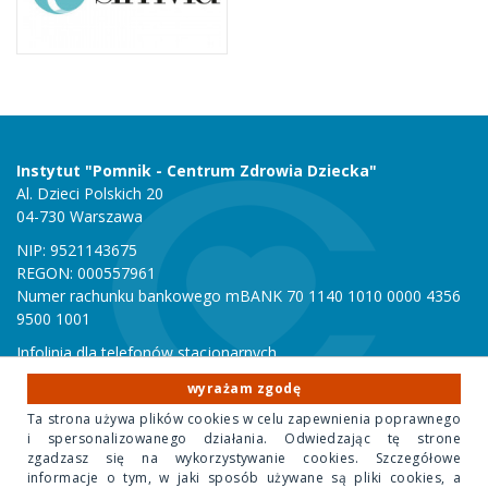
Instytut "Pomnik - Centrum Zdrowia Dziecka"
Al. Dzieci Polskich 20
04-730 Warszawa
NIP: 9521143675
REGON: 000557961
Numer rachunku bankowego mBANK 70 1140 1010 0000 4356
9500 1001
Infolinia dla telefonów stacjonarnych
801 051 000
wyrażam zgodę
Infolinia dla telefonów komórkowych
Ta strona używa plików cookies w celu zapewnienia poprawnego
22 815 10 00
i spersonalizowanego działania. Odwiedzając tę strone
zgadzasz się na wykorzystywanie cookies. Szczegółowe
informacje o tym, w jaki sposób używane są pliki cookies, a