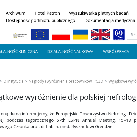
Archiwum
Hotel Patron
Wyszukiwarka płatnych badań
Dostępność podmiotu publicznego
Dokumentacja medyczna
AŁALNOŚĆ KLINICZNA
DZIAŁALNOŚĆ NAUKOWA
WSPÓŁPRACA
O instytucie
Nagrody i wyróżnienia pracowników IPCZD
Wyjątkowe wyróżn
tkowe wyróżnienie dla polskiej nefrologi
mną dumą informujemy, że Europejskie Towarzystwo Nefrologii Dziec
) podczas tegorocznego 57th ESPN Annual Meeting, 15–18 paźd
wego Członka prof. dr hab. n. med. Ryszardowi Grendzie.