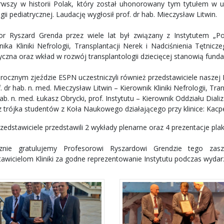
rwszy w historii Polak, który został uhonorowany tym tytułem w u
gii pediatrycznej. Laudację wygłosił prof. dr hab. Mieczysław Litwin.
or Ryszard Grenda przez wiele lat był związany z Instytutem „P
nika Kliniki Nefrologii, Transplantacji Nerek i Nadciśnienia Tętnicz
yczna oraz wkład w rozwój transplantologii dziecięcej stanowią fund
ocznym zjeździe ESPN uczestniczyli również przedstawiciele naszej Kl
. dr hab. n. med. Mieczysław Litwin – Kierownik Kliniki Nefrologii, Tra
ab. n. med. Łukasz Obrycki, prof. Instytutu – Kierownik Oddziału Dializ
 trójka studentów z Koła Naukowego działającego przy klinice: Kacper 
rzedstawiciele przedstawili 2 wykłady plenarne oraz 4 prezentacje pla
cznie gratulujemy Profesorowi Ryszardowi Grendzie tego zasz
tawicielom Kliniki za godne reprezentowanie Instytutu podczas wydar