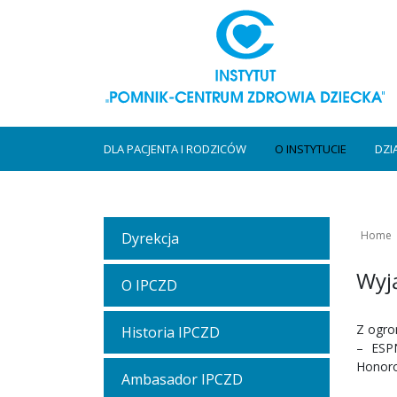
DLA PACJENTA I RODZICÓW
O INSTYTUCIE
DZI
Home
Dyrekcja
Wyją
O IPCZD
Z ogro
Historia IPCZD
– ESPN
Honoro
Ambasador IPCZD