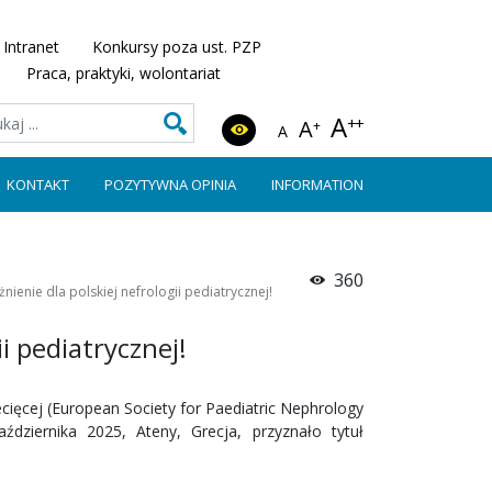
Intranet
Konkursy poza ust. PZP
Praca, praktyki, wolontariat
A
++
A
+
A
KONTAKT
POZYTYWNA OPINIA
INFORMATION
360
ienie dla polskiej nefrologii pediatrycznej!
i pediatrycznej!
ięcej (European Society for Paediatric Nephrology
ziernika 2025, Ateny, Grecja, przyznało tytuł