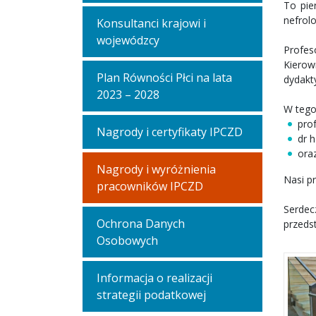
To pie
nefrolo
Konsultanci krajowi i
wojewódzcy
Profes
Kierow
Plan Równości Płci na lata
dydakt
2023 – 2028
W tegor
prof
Nagrody i certyfikaty IPCZD
dr h
oraz
Nagrody i wyróżnienia
Nasi p
pracowników IPCZD
Serde
Ochrona Danych
przeds
Osobowych
Informacja o realizacji
strategii podatkowej