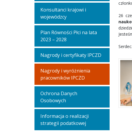
członk
Konsultanci krajowi i
26 cze
wojewódzcy
nauko
dziedzi
Plan Równości Płci na lata
Jesteś
2023 – 2028
Serdec
Nagrody i certyfikaty IPCZD
Nagrody i wyróżnienia
pracowników IPCZD
Ochrona Danych
Osobowych
Informacja o realizacji
strategii podatkowej