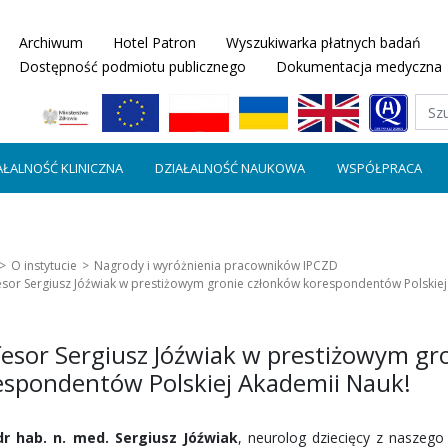
Archiwum
Hotel Patron
Wyszukiwarka płatnych badań
Dostępność podmiotu publicznego
Dokumentacja medyczna
AŁALNOŚĆ KLINICZNA
DZIAŁALNOŚĆ NAUKOWA
WSPÓŁPRACA
O instytucie
Nagrody i wyróżnienia pracowników IPCZD
esor Sergiusz Jóźwiak w prestiżowym gronie członków korespondentów Polskiej
fesor Sergiusz Jóźwiak w prestiżowym gr
espondentów Polskiej Akademii Nauk!
dr hab. n. med. Sergiusz Jóźwiak
, neurolog dziecięcy z naszego