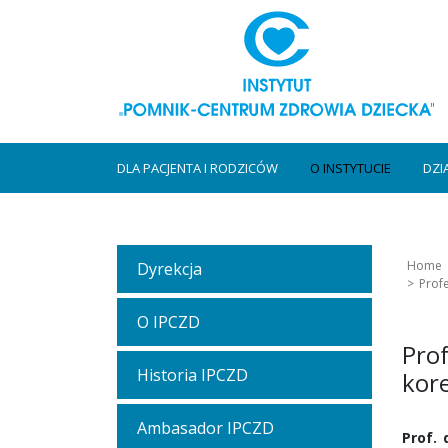
DLA PACJENTA I RODZICÓW
O INSTYTUCIE
DZI
Home
Dyrekcja
Prof
O IPCZD
Pro
Historia IPCZD
kor
Ambasador IPCZD
Prof. 