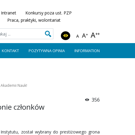
Intranet
Konkursy poza ust. PZP
Praca, praktyki, wolontariat
A
++
A
+
A
KONTAKT
POZYTYWNA OPINIA
INFORMATION
 Akademii Nauk!
356
onie członków
 Instytutu, został wybrany do prestiżowego grona