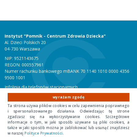
Instytut "Pomnik - Centrum Zdrowia Dziecka"
Al. Dzieci Polskich 20
04-730 Warszawa
NIP: 9521143675
REGON: 000557961
Numer rachunku bankowego mBANK 70 1140 1010 0000 4356
9500 1001
Infolinia dla telefonów stacjonarnych
801 051 000
wyrażam zgodę
Infolinia dla telefonów komórkowych
Ta strona używa plików cookies w celu zapewnienia poprawnego
22 815 10 00
i spersonalizowanego działania. Odwiedzając tę strone
zgadzasz się na wykorzystywanie cookies. Szczegółowe
informacje o tym, w jaki sposób używane są pliki cookies, a
Copyright 2020 Instytut "Pomnik Centrum Zdrowia Dziecka"
także w jaki sposób można je zablokować lub usunąć znajdziesz
w naszej
Polityce Prywatności
.
Design Park
- projektowanie stron internetowych