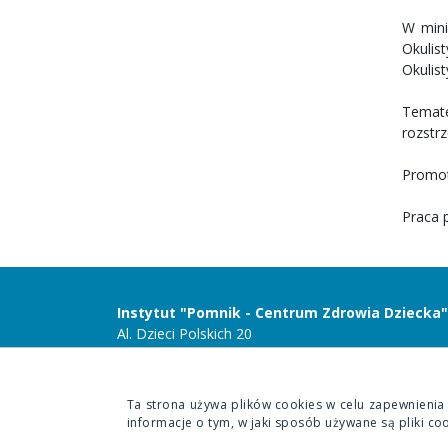
W mini
Okulis
Okulis
Temate
rozstr
Promot
Praca p
Instytut "Pomnik - Centrum Zdrowia Dziecka"
Al. Dzieci Polskich 20
04-730 Warszawa
Ta strona używa plików cookies w celu zapewnienia
informacje o tym, w jaki sposób używane są pliki co
Copyright 2020 Instytut "Pomnik Centrum Zdrowia Dziecka"