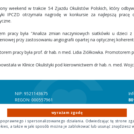
ony weekend w trakcie 54 Zjazdu Okulistów Polskich, który odbywał
tyki IPCZD otrzymała nagrodę w konkursie za najlepszą pracę 
tyczne.
m pracy była "Analiza zmian naczyniowych siatkówki u dzieci z 
zeniowej przy zastosowaniu angiografii opartej na optycznej koherent
orem pracy była prof. dr hab. n med. Lidia Ziółkowka. Promotorem 
owstała w Klinice Okulistyki pod kierownictwem dr hab. n. med. Wojci
NIP: 9521143675
In
REGON: 000557961
80
Numer rachunku bankowego mBANK 70 1140 1010
In
0000 4356 9500 1001
22
wyrażam zgodę
 poprawnego i spersonalizowanego działania. Odwiedzając tę strone zg
okies, a także w jaki sposób można je zablokować lub usunąć znajdziesz 