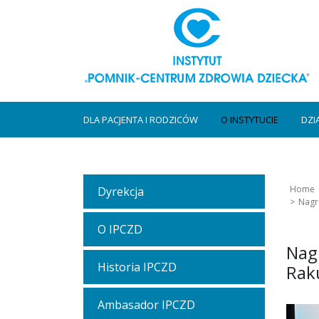
DLA PACJENTA I RODZICÓW
O INSTYTUCIE
DZI
Home
Dyrekcja
Nagro
O IPCZD
Nagr
Historia IPCZD
Raku
Ambasador IPCZD