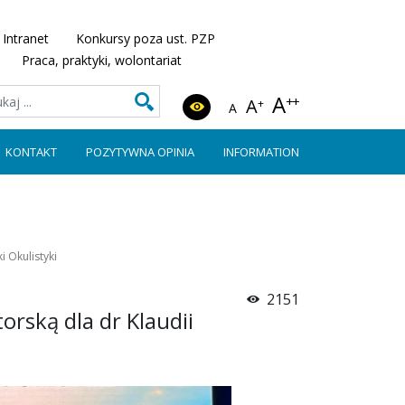
Intranet
Konkursy poza ust. PZP
Praca, praktyki, wolontariat
A
++
A
+
A
KONTAKT
POZYTYWNA OPINIA
INFORMATION
i Okulistyki
2151
orską dla dr Klaudii