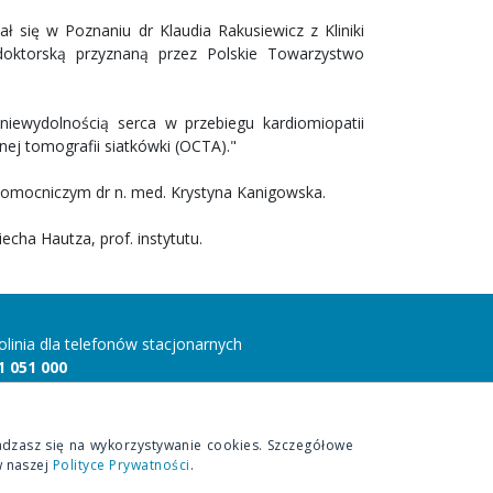
 się w Poznaniu dr Klaudia Rakusiewicz z Kliniki
doktorską przyznaną przez Polskie Towarzystwo
niewydolnością serca w przebiegu kardiomiopatii
nej tomografii siatkówki (OCTA)."
pomocniczym dr n. med. Krystyna Kanigowska.
echa Hautza, prof. instytutu.
folinia dla telefonów stacjonarnych
1 051 000
folinia dla telefonów komórkowych
 815 10 00
adzasz się na wykorzystywanie cookies. Szczegółowe
w naszej
Polityce Prywatności
.
Design Park
- projektowanie stron internetowych