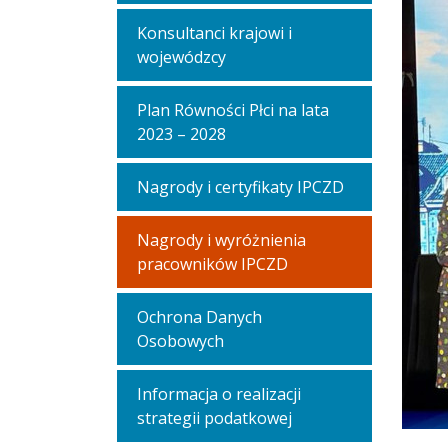
Konsultanci krajowi i
wojewódzcy
Plan Równości Płci na lata
2023 – 2028
Nagrody i certyfikaty IPCZD
Nagrody i wyróżnienia
pracowników IPCZD
Ochrona Danych
Osobowych
Informacja o realizacji
strategii podatkowej