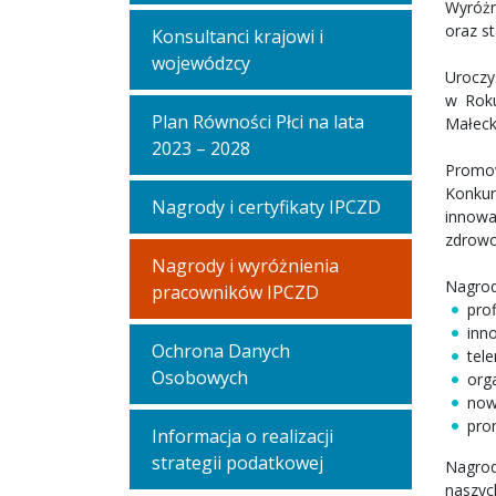
Wyróżn
oraz s
Konsultanci krajowi i
wojewódzcy
Uroczy
w Roku
Plan Równości Płci na lata
Małeck
2023 – 2028
Promow
Konku
Nagrody i certyfikaty IPCZD
innowa
zdrowo
Nagrody i wyróżnienia
Nagrod
pracowników IPCZD
pro
inn
Ochrona Danych
tel
Osobowych
org
now
pro
Informacja o realizacji
strategii podatkowej
Nagrod
naszyc