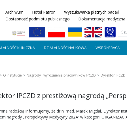
Archiwum
Hotel Patron
Wyszukiwarka płatnych badań
Dostępność podmiotu publicznego
Dokumentacja medyczna
AŁALNOŚĆ KLINICZNA
DZIAŁALNOŚĆ NAUKOWA
WSPÓŁPRACA
O instytucie
Nagrody i wyróżnienia pracowników IPCZD
Dyrektor IPCZD 
ektor IPCZD z prestiżową nagrodą „Pers
mną radością informujemy, że dr n. med. Marek Migdał, Dyrektor Ins
tem nagrody „Perspektywy Medycyny 2024” w kategorii ORGANIZA