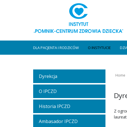
DLA PACJENTA I RODZICÓW
O INSTYTUCIE
DZI
Home
Dyrekcja
O IPCZD
Dyr
Historia IPCZD
Z ogro
laurea
Ambasador IPCZD