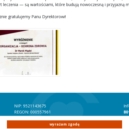
t leczenia — są wartościami, które budują nowoczesną i przyjazną m
znie gratulujemy Panu Dyrektorowi!
NIP: 9521143675
In
REGON: 000557961
80
Numer rachunku bankowego mBANK 70 1140 1010
In
0000 4356 9500 1001
22
wyrażam zgodę