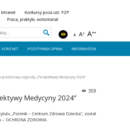
Intranet
Konkursy poza ust. PZP
Praca, praktyki, wolontariat
A
++
A
+
A
KONTAKT
POZYTYWNA OPINIA
INFORMATION
z prestiżową nagrodą „Perspektywy Medycyny 2024”
359
pektywy Medycyny 2024”
tytutu „Pomnik – Centrum Zdrowia Dziecka”, został
CJA – OCHRONA ZDROWIA.