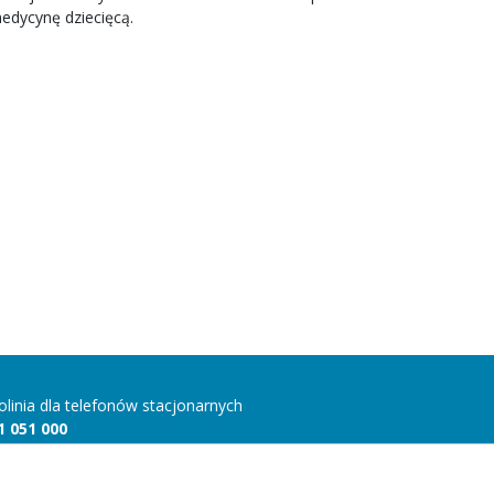
edycynę dziecięcą.
folinia dla telefonów stacjonarnych
1 051 000
folinia dla telefonów komórkowych
 815 10 00