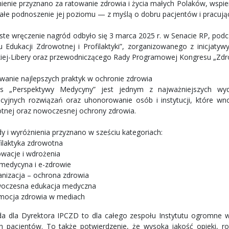
ienie przyznano za ratowanie zdrowia i życia małych Polaków, wspier
tałe podnoszenie jej poziomu — z myślą o dobru pacjentów i pracuj
ste wręczenie nagród odbyło się 3 marca 2025 r. w Senacie RP, pod
 Edukacji Zdrowotnej i Profilaktyki”, zorganizowanego z inicjaty
iej-Libery oraz przewodniczącego Rady Programowej Kongresu „Zdro
anie najlepszych praktyk w ochronie zdrowia
rs „Perspektywy Medycyny” jest jednym z najważniejszych wy
cyjnych rozwiązań oraz uhonorowanie osób i instytucji, które wnos
tnej oraz nowoczesnej ochrony zdrowia.
y i wyróżnienia przyznano w sześciu kategoriach:
filaktyka zdrowotna
owacje i wdrożenia
emedycyna i e-zdrowie
anizacja – ochrona zdrowia
oczesna edukacja medyczna
mocja zdrowia w mediach
a dla Dyrektora IPCZD to dla całego zespołu Instytutu ogromne wy
h pacjentów. To także potwierdzenie, że wysoka jakość opieki, r