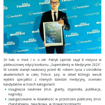
Dr hab. n. med. i n. o zdr. Patryk Lipiński zajął 8 miejsce w
jubileuszowej edycji konkursu ,,Supertalenty w Medycynie 2023".
W szranki stanęli naukowcy przed 40. rokiem życia z ośrodków
akademickich w całej Polsce. Jury, w skład którego weszli
wybitni specjaliści z równych dziedzin medycyny, oceniało
kandydatów w trzech kategoriach:
osiągnięcia naukowe (m.in. granty, stypendia, publikacje,
nagrody);
zaangażowanie w działalność w przestrzeni publicznej (m.in.
charytatywną, związkową, w stowarzyszeniach);