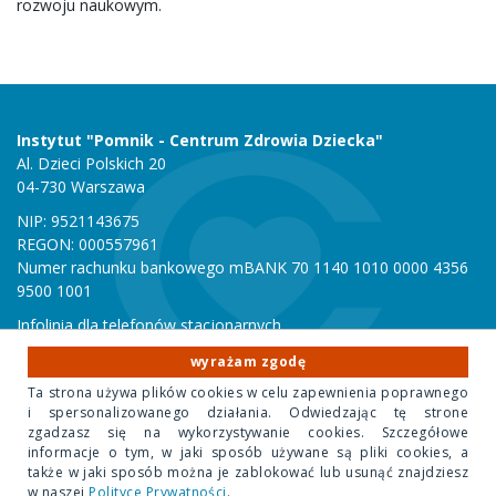
rozwoju naukowym.
Instytut "Pomnik - Centrum Zdrowia Dziecka"
Al. Dzieci Polskich 20
04-730 Warszawa
NIP: 9521143675
REGON: 000557961
Numer rachunku bankowego mBANK 70 1140 1010 0000 4356
9500 1001
Infolinia dla telefonów stacjonarnych
801 051 000
wyrażam zgodę
Infolinia dla telefonów komórkowych
Ta strona używa plików cookies w celu zapewnienia poprawnego
22 815 10 00
i spersonalizowanego działania. Odwiedzając tę strone
zgadzasz się na wykorzystywanie cookies. Szczegółowe
informacje o tym, w jaki sposób używane są pliki cookies, a
Copyright 2020 Instytut "Pomnik Centrum Zdrowia Dziecka"
także w jaki sposób można je zablokować lub usunąć znajdziesz
w naszej
Polityce Prywatności
.