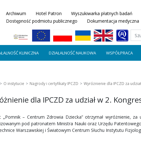
Archiwum
Hotel Patron
Wyszukiwarka płatnych badań
Dostępność podmiotu publicznego
Dokumentacja medyczna
AŁALNOŚĆ KLINICZNA
DZIAŁALNOŚĆ NAUKOWA
WSPÓŁPRACA
O instytucie
Nagrody i certyfikaty IPCZD
Wyróżnienie dla IPCZD za udzia
żnienie dla IPCZD za udział w 2. Kongre
ut „Pomnik – Centrum Zdrowia Dziecka” otrzymał wyróżnienie, za 
izowanym pod patronatem Ministra Nauki oraz Urzędu Patentowego R
technice Warszawskiej i Światowym Centrum Słuchu Instytutu Fizjologii