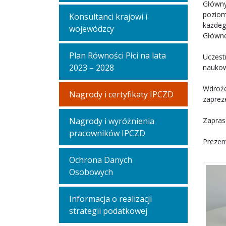
Główny
poziom
Konsultanci krajowi i
każdeg
wojewódzcy
Głównej
Plan Równości Płci na lata
Uczest
2023 – 2028
naukow
Wdroże
Nagrody i certyfikaty IPCZD
zaprez
Nagrody i wyróżnienia
Zapras
pracowników IPCZD
Prezen
Ochrona Danych
Osobowych
Informacja o realizacji
strategii podatkowej