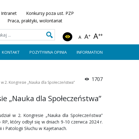
Intranet
Konkursy poza ust. PZP
Praca, praktyki, wolontariat
A
++
A
+
A
KONTAKT
POZYTYWNA OPINIA
INFORMATION
1707
ł w 2. Kongresie „Nauka dla Społeczeństwa”
sie „Nauka dla Społeczeństwa”
udział w 2. Kongresie „Nauka dla Społeczeństwa”
P, który odbył się w dniach 9-10 czerwca 2024 r.
 i Patologii Słuchu w Kajetanach.