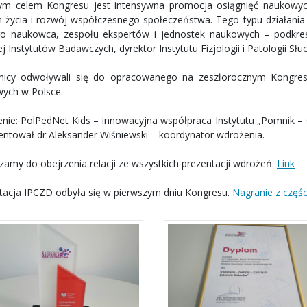
m celem Kongresu jest intensywna promocja osiągnięć naukowych
 życia i rozwój współczesnego społeczeństwa. Tego typu działan
o naukowca, zespołu ekspertów i jednostek naukowych – podkreśl
 Instytutów Badawczych, dyrektor Instytutu Fizjologii i Patologii Słu
nicy odwoływali się do opracowanego na zeszłorocznym Kongre
ych w Polsce.
nie: PolPedNet Kids – innowacyjna współpraca Instytutu „Pomnik – 
entował dr Aleksander Wiśniewski – koordynator wdrożenia.
zamy do obejrzenia relacji ze wszystkich prezentacji wdrożeń.
Link
tacja IPCZD odbyła się w pierwszym dniu Kongresu.
Nagranie z częśc