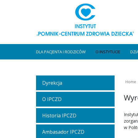
DLA PACJENTA I RODZICÓW
O INSTYTUCIE
DZI
Home
Dyrekcja
Wyró
O IPCZD
Instyt
Historia IPCZD
zorgan
w Poli
Ambasador IPCZD