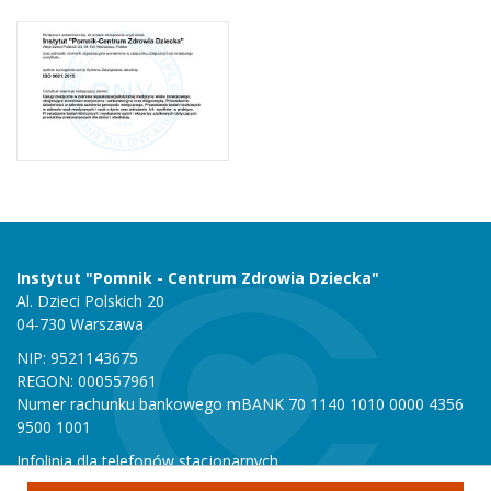
Instytut "Pomnik - Centrum Zdrowia Dziecka"
Al. Dzieci Polskich 20
04-730 Warszawa
NIP: 9521143675
REGON: 000557961
Numer rachunku bankowego mBANK 70 1140 1010 0000 4356
9500 1001
Infolinia dla telefonów stacjonarnych
801 051 000