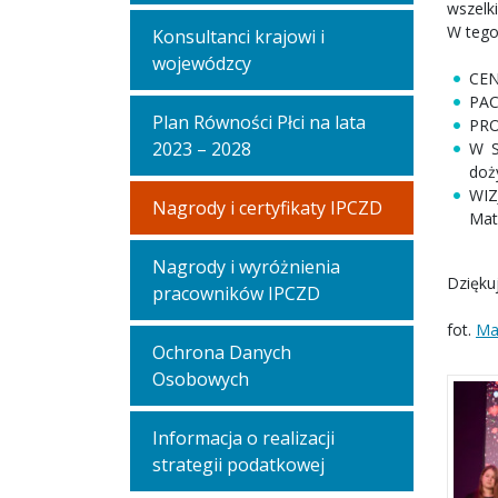
wszelki
W tegor
Konsultanci krajowi i
wojewódzcy
CEN
PAC
Plan Równości Płci na lata
PRO
2023 – 2028
W S
doż
WIZ
Nagrody i certyfikaty IPCZD
Mat
Nagrody i wyróżnienia
Dzięku
pracowników IPCZD
fot.
Ma
Ochrona Danych
Osobowych
Informacja o realizacji
strategii podatkowej