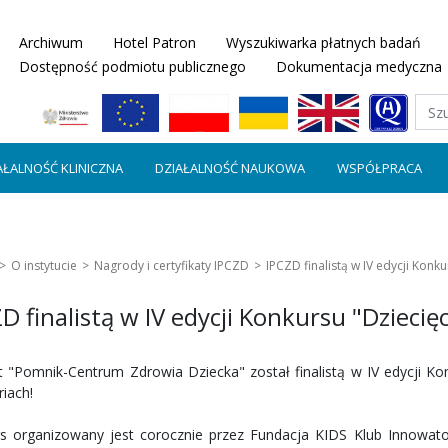
Archiwum
Hotel Patron
Wyszukiwarka płatnych badań
Dostępność podmiotu publicznego
Dokumentacja medyczna
AŁALNOŚĆ KLINICZNA
DZIAŁALNOŚĆ NAUKOWA
WSPÓŁPRACA
O instytucie
Nagrody i certyfikaty IPCZD
IPCZD finalistą w IV edycji Konku
D finalistą w IV edycji Konkursu "Dziecięc
ut "Pomnik-Centrum Zdrowia Dziecka" został finalistą w IV edycji Kon
riach!
s organizowany jest corocznie przez Fundacja KIDS Klub Innowator