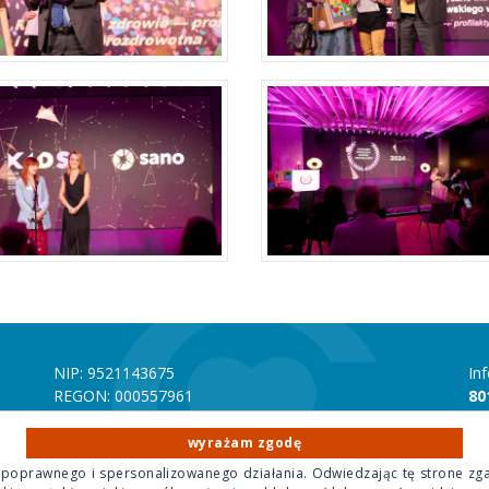
NIP: 9521143675
In
REGON: 000557961
80
Numer rachunku bankowego mBANK 70 1140 1010
In
0000 4356 9500 1001
22
wyrażam zgodę
 poprawnego i spersonalizowanego działania. Odwiedzając tę strone zg