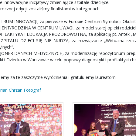
e innowacyjne inicjatywy zmieniające szpitale dziecięce.
ocznej edycji zostaliśmy finalistami w kategoriach:
TRUM INNOWACJI, za pierwsze w Europie Centrum Symulacji Okulist
JENT/RODZINA W CENTRUM UWAGI, za model stałej opieki rodzicielsk
FILAKTYKA I EDUKACJA PROZDROWOTNA, za aplikację pt. Antek „Ma
ZPITALU DZIECI SIĘ NIE NUDZĄ, za rozwiązanie „Wirtualna rzecz
ylnych”.
JONER DANYCH MEDYCZNYCH, za modernizację repozytorium prepar
ki i Dziecka w Warszawie w celu poprawy diagnostyki i profilaktyki ch
jemy za te zaszczytne wyróżnienia i gratulujemy laureatom.
rian Chrzan Fotograf