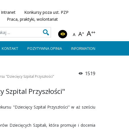
Intranet
Konkursy poza ust. PZP
Praca, praktyki, wolontariat
A
++
A
+
A
KONTAKT
POZYTYWNA OPINIA
INFORMATION
1519
rsu "Dziecięcy Szpital Przyszłości"
y Szpital Przyszłości"
kursu "Dziecięcy Szpital Przyszłości" w aż sześciu
ów Dziecięcych Szpitali, która promuje i docenia