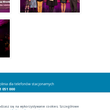
folinia dla telefonów stacjonarnych
1 051 000
folinia dla telefonów komórkowych
 815 10 00
adzasz się na wykorzystywanie cookies. Szczegółowe