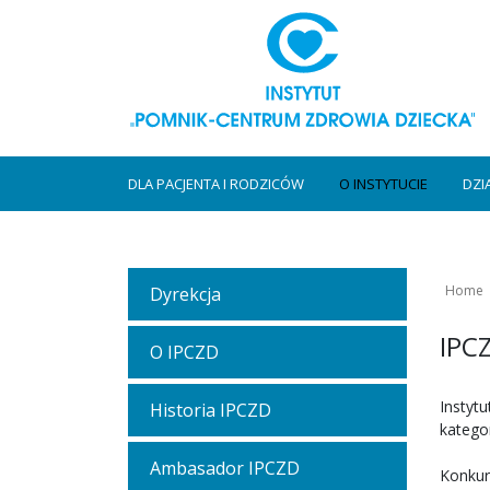
DLA PACJENTA I RODZICÓW
O INSTYTUCIE
DZI
Home
Dyrekcja
IPCZ
O IPCZD
Instyt
Historia IPCZD
katego
Ambasador IPCZD
Konkur