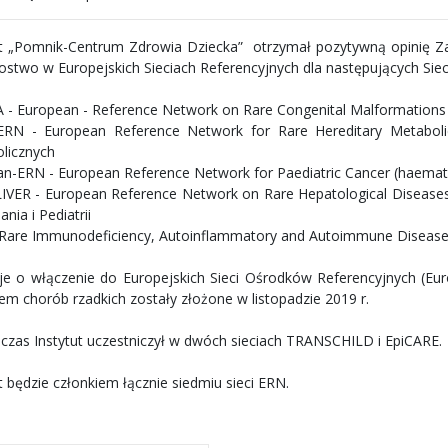
ut „Pomnik-Centrum Zdrowia Dziecka” otrzymał pozytywną opinię 
ostwo w Europejskich Sieciach Referencyjnych dla następujących Siec
 - European - Reference Network on Rare Congenital Malformations an
RN - European Reference Network for Rare Hereditary Metabolic D
licznych
n-ERN - European Reference Network for Paediatric Cancer (haemato
IVER - European Reference Network on Rare Hepatological Diseases –
nia i Pediatrii
 Rare Immunodeficiency, Autoinflammatory and Autoimmune Diseases
cje o włączenie do Europejskich Sieci Ośrodków Referencyjnych (E
iem chorób rzadkich zostały złożone w listopadzie 2019 r.
czas Instytut uczestniczył w dwóch sieciach TRANSCHILD i EpiCARE.
t będzie członkiem łącznie siedmiu sieci ERN.