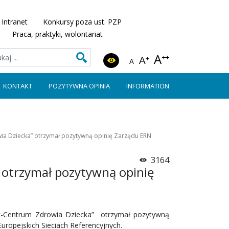
Intranet
Konkursy poza ust. PZP
Praca, praktyki, wolontariat
A
++
A
+
A
KONTAKT
POZYTYWNA OPINIA
INFORMATION
ia Dziecka” otrzymał pozytywną opinię Zarządu ERN
3164
 otrzymał pozytywną opinię
ik-Centrum Zdrowia Dziecka” otrzymał pozytywną
ropejskich Sieciach Referencyjnych.