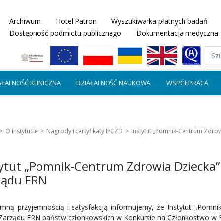
Archiwum
Hotel Patron
Wyszukiwarka płatnych badań
Dostępność podmiotu publicznego
Dokumentacja medyczna
AŁALNOŚĆ KLINICZNA
DZIAŁALNOŚĆ NAUKOWA
WSPÓŁPRACA
O instytucie
Nagrody i certyfikaty IPCZD
Instytut „Pomnik-Centrum Zdrow
tytut „Pomnik-Centrum Zdrowia Dziecka”
ządu ERN
mną przyjemnością i satysfakcją informujemy, że Instytut „Pomn
 Zarządu ERN państw członkowskich w Konkursie na Członkostwo w Eu