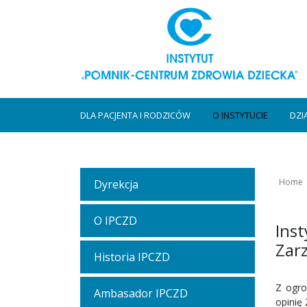
DLA PACJENTA I RODZICÓW
O INSTYTUCIE
DZI
Home
Dyrekcja
O IPCZD
Ins
Zar
Historia IPCZD
Z ogro
Ambasador IPCZD
opinię