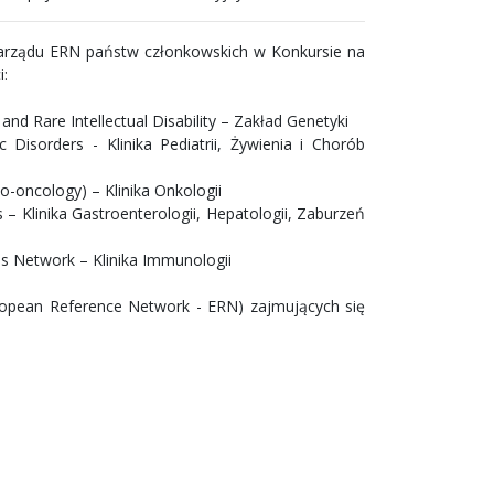
Zarządu ERN państw członkowskich w Konkursie na
i:
d Rare Intellectual Disability – Zakład Genetyki
isorders - Klinika Pediatrii, Żywienia i Chorób
-oncology) – Klinika Onkologii
 Klinika Gastroenterologii, Hepatologii, Zaburzeń
 Network – Klinika Immunologii
uropean Reference Network - ERN) zajmujących się