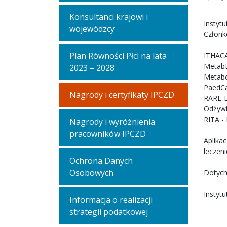
Konsultanci krajowi i
Instyt
wojewódzcy
Członk
Plan Równości Płci na lata
ITHACA
MetabE
2023 – 2028
Metabo
PaedCa
Nagrody i certyfikaty IPCZD
RARE-L
Odżywia
RITA -
Nagrody i wyróżnienia
pracowników IPCZD
Aplika
leczen
Ochrona Danych
Osobowych
Dotych
Instytu
Informacja o realizacji
strategii podatkowej