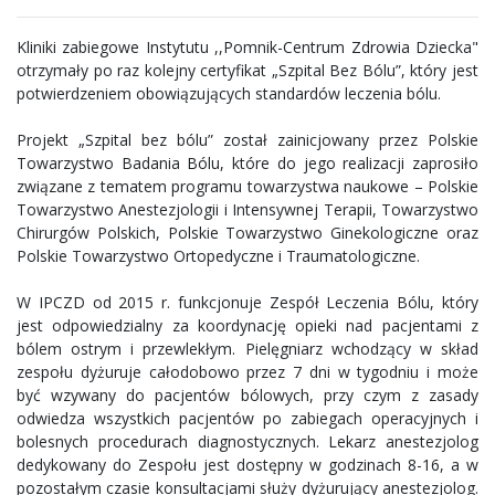
Kliniki zabiegowe Instytutu ,,Pomnik-Centrum Zdrowia Dziecka"
otrzymały po raz kolejny certyfikat „Szpital Bez Bólu”, który jest
potwierdzeniem obowiązujących standardów leczenia bólu.
Projekt „Szpital bez bólu” został zainicjowany przez Polskie
Towarzystwo Badania Bólu, które do jego realizacji zaprosiło
związane z tematem programu towarzystwa naukowe – Polskie
Towarzystwo Anestezjologii i Intensywnej Terapii, Towarzystwo
Chirurgów Polskich, Polskie Towarzystwo Ginekologiczne oraz
Polskie Towarzystwo Ortopedyczne i Traumatologiczne.
W IPCZD od 2015 r. funkcjonuje Zespół Leczenia Bólu, który
jest odpowiedzialny za koordynację opieki nad pacjentami z
bólem ostrym i przewlekłym. Pielęgniarz wchodzący w skład
zespołu dyżuruje całodobowo przez 7 dni w tygodniu i może
być wzywany do pacjentów bólowych, przy czym z zasady
odwiedza wszystkich pacjentów po zabiegach operacyjnych i
bolesnych procedurach diagnostycznych. Lekarz anestezjolog
dedykowany do Zespołu jest dostępny w godzinach 8-16, a w
pozostałym czasie konsultacjami służy dyżurujący anestezjolog.