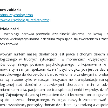
tura Zakładu
adnia Psychologiczna
cownia Psychologii Pediatrycznej
 działalności
 Psychologii Zdrowia prowadzi działalność kliniczną, naukową i
esna wielodyscyplinarna dziedzina zajmująca się tworzeniem i zas
ach zdrowia.
wowym nurtem naszej działalności jest praca z chorymi dziećmi i 
logicznego w trudnych sytuacjach i w momentach kryzysowych. 
tów optymalnego poziomu psychologicznego funkcjonowania w c
mów, a tym samym spektrum działań psychologicznych jest bardzo s
orodkowego do dorosłości z bardzo wieloma przewlekłymi chorobami
ce są leczone tylko w naszym Instytucie np. transplantacje narz
logicznej nad dziećmi z przewlekłymi chorobami, m.in. z cuk
eniami karmienia, pacjentami po transplantacji nerki i wątroby, dzi
j. Zajmujemy diagnozą i wsparciem dzieci leczonych onkologicznie
cią do leczenia chirurgicznego. W kręgu naszych zainteresowań
ienia współpracy pomiędzy chorym dzieckiem jego rodziną a zespoł