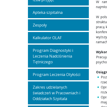
W ram
najmło
Apteka szpitalna
W pols
struktu
Zespoły
pracą 
konfe
wyższy
Kalkulator OLAF
ramach 
Program Diagnostyki i
Wykon
Leczenia Nadciśnienia
Pracuj
Tętniczego
psycho
Osiągn
Program Leczenia Otyłości
Poz
rzad
Zakres udzielanych
Opr
roz
świadczeń w Pracowniach i
Opr
Oddziałach Szpitala
maj