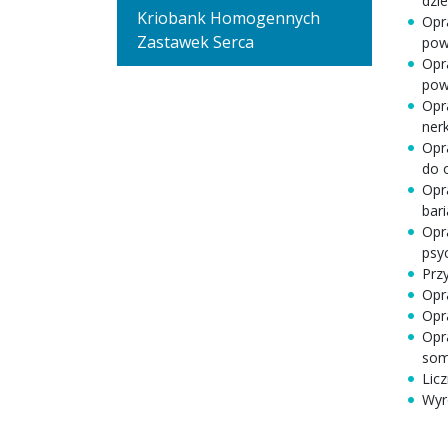
dzie
Kriobank Homogennych
Opr
Zastawek Serca
pow
Opr
pow
Opr
nerk
Opr
do 
Opr
bari
Opr
psy
Prz
Opr
Opr
Opr
som
Lic
Wyr