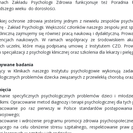
ach Zakładu Psychologii Zdrowia funkcjonuje też Poradnia P
dszego wieku do dorosłości.
kiej ochronie zdrowia jesteśmy jednym z niewielu zespołów psyc
rę - Zakład Psychologii. Większość członków naszego zespołu jest spec
kliniczną zajmujemy się również pracą naukową i dydaktyczną. Pro
rencjach naukowych. W ramach współpracy ze środowiskiem ak
ch uczelni, które mają podpisaną umowę z Instytutem CZD. Prow
specjalizacji z psychologii klinicznej oraz szkolenia dla lekarzy i pielę
ywane badania
ący w Klinikach naszego Instytutu psychologowie wykonują zadan
logicznych problemów dziecka związanych z przewlekłą chorobą oraz 
ięcia
nanie specyficznych psychologicznych problemów dzieci i młodz
kimi. Opracowanie metod diagnozy i terapii psychologicznej dla tych p
acowanie po raz pierwszy w Polsce standardów postępowania
wojowego;
acowanie i wdrożenie programu promocji zdrowia psychospołecznego
ącego na celu obniżenie stresu szpitalnego, respektowanie praw p