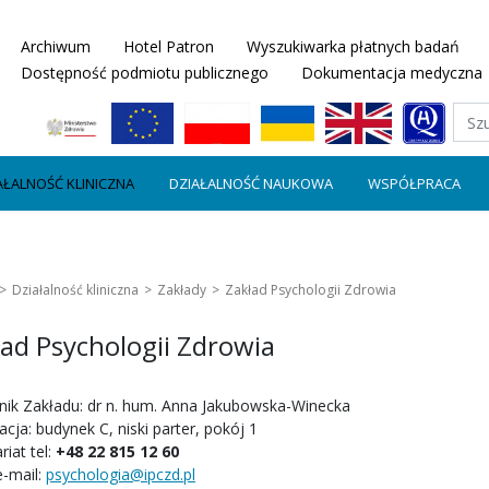
Archiwum
Hotel Patron
Wyszukiwarka płatnych badań
Dostępność podmiotu publicznego
Dokumentacja medyczna
AŁALNOŚĆ KLINICZNA
DZIAŁALNOŚĆ NAUKOWA
WSPÓŁPRACA
Działalność kliniczna
Zakłady
Zakład Psychologii Zdrowia
ad Psychologii Zdrowia
nik Zakładu: dr n. hum. Anna Jakubowska-Winecka
acja: budynek C, niski parter, pokój 1
riat tel:
+48 22 815 12 60
e-mail:
psychologia@ipczd.pl