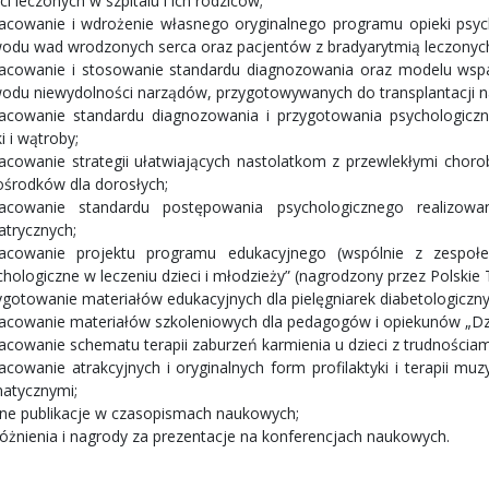
ci leczonych w szpitalu i ich rodziców;
acowanie i wdrożenie własnego oryginalnego programu opieki psyc
odu wad wrodzonych serca oraz pacjentów z bradyarytmią leczonych 
acowanie i stosowanie standardu diagnozowania oraz modelu wspa
odu niewydolności narządów, przygotowywanych do transplantacji n
acowanie standardu diagnozowania i przygotowania psychologicz
i i wątroby;
acowanie strategii ułatwiających nastolatkom z przewlekłymi chorob
ośrodków dla dorosłych;
acowanie standardu postępowania psychologicznego realizowa
atrycznych;
acowanie projektu programu edukacyjnego (wspólnie z zespołe
chologiczne w leczeniu dzieci i młodzieży” (nagrodzony przez Polski
ygotowanie materiałów edukacyjnych dla pielęgniarek diabetologiczny
acowanie materiałów szkoleniowych dla pedagogów i opiekunów „Dzie
acowanie schematu terapii zaburzeń karmienia u dzieci z trudnościam
acowanie atrakcyjnych i oryginalnych form profilaktyki i terapii mu
atycznymi;
zne publikacje w czasopismach naukowych;
óżnienia i nagrody za prezentacje na konferencjach naukowych.