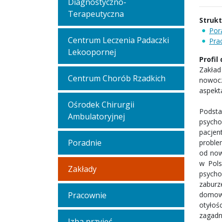
Diagnostyczno-
Terapeutyczna
Struk
Por
Centrum Leczenia Padaczki
Pra
Lekoopornej
Profil
Zakład
Centrum Chorób Rzadkich
nowocz
aspekt
Ośrodek Chirurgii
Podsta
Ambulatoryjnej
psycho
pacjen
Poradnie
proble
od now
w Pols
Zakłady
psycho
zaburz
Pracownie
domowe
otyłoś
zagadn
Izba przyjęć