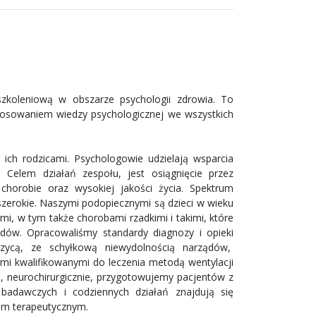
 szkoleniową w obszarze psychologii zdrowia. To
tosowaniem wiedzy psychologicznej we wszystkich
ich rodzicami. Psychologowie udzielają wsparcia
Celem działań zespołu, jest osiągnięcie przez
horobie oraz wysokiej jakości życia. Spektrum
zerokie. Naszymi podopiecznymi są dzieci w wieku
, w tym także chorobami rzadkimi i takimi, które
ądów. Opracowaliśmy standardy diagnozy i opieki
rzycą, ze schyłkową niewydolnością narządów,
ećmi kwalifikowanymi do leczenia metodą wentylacji
, neurochirurgicznie, przygotowujemy pacjentów z
 badawczych i codziennych działań znajdują się
em terapeutycznym.