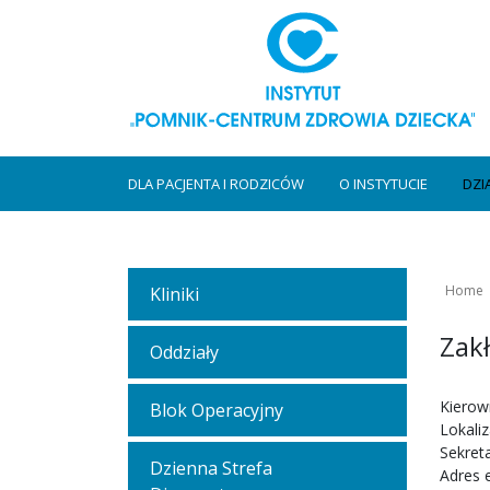
DLA PACJENTA I RODZICÓW
O INSTYTUCIE
DZI
Home
Kliniki
Zakł
Oddziały
Kierow
Blok Operacyjny
Lokaliz
Sekreta
Dzienna Strefa
Adres 