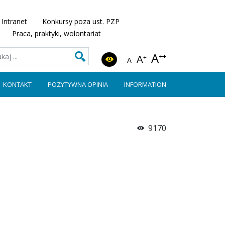
Intranet
Konkursy poza ust. PZP
Praca, praktyki, wolontariat
A
++
A
+
A
KONTAKT
POZYTYWNA OPINIA
INFORMATION
9170