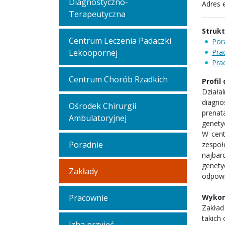
Diagnostyczno-
Adres 
Terapeutyczna
Struk
Centrum Leczenia Padaczki
Por
Lekoopornej
Pra
Pra
Centrum Chorób Rzadkich
Profil
Działa
diagno
Ośrodek Chirurgii
prenat
Ambulatoryjnej
genety
W cent
Poradnie
zespoł
najbar
genet
Zakłady
odpowi
Pracownie
Wykon
Zakład
takich 
Izba przyjęć