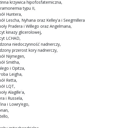
zinna krzywica hipofosfatemiczna,
eramonemia typu II,
pół Huntera,
pół Lescha, Nyhana oraz Kelley'a i Seegmillera
poły Pradera i Willego oraz Angelmana,
cyt kinazy glicerolowej,
icyt LCHAD,
dzona niedoczynność nadnerczy,
dzony przerost kory nadnerczy,
pół Nijmegen,
pół Smitha,
lego i Opitza,
roba Leigha,
pół Retta,
pół LQT,
oły Alagille'a,
era i Russela,
ina i Lowry’ego,
nan,
ello,