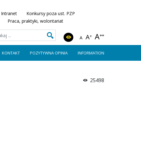
Intranet
Konkursy poza ust. PZP
Praca, praktyki, wolontariat
A
++
A
+
A
KONTAKT
POZYTYWNA OPINIA
INFORMATION
25498