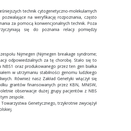
śniejszych technik cytogenetyczno-molekularnych
) pozwalające na weryfikację rozpoznania, często
oznania za pomocą konwencjonalnych technik. Poza
zyczyniają się do poznania relacji pomiędzy
ą zespołu Nijmegen (Nijmegen breakage syndrome;
cji odpowiedzialnych za tę chorobę. Stało się to
u NBS1 oraz produkowanego przez ten gen białka
ziałem w utrzymaniu stabilności genomu ludzkiego
wych. Również nasz Zakład Genetyki włączył się
 kilku grantów finansowanych przez KBN, MNiSW,
loletnie obserwacje dużej grupy pacjentów z NBS
 tym zespole.
o Towarzystwa Genetycznego, trzykrotnie zwyciężył
lskiej.