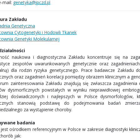
e-mail:
genetyka@ipczd.pl
tura Zakładu
adnia Genetyczna
cownia Cytogenetyki i Hodowli Tkanek
cownia Genetyki Molekularnej
 działalności
lność naukowa i diagnostyczna Zakładu koncentruje się na zagad
styce zespołów uwarunkowanych genetycznie oraz zagadnieniach
alną) dla rodzin ryzyka genetycznego. Prace badawcze Zakładu d
cznych oraz zagadnień korelacji pomiędzy obrazem klinicznym a ge
rum zainteresowania Zakładu znajdują się zwłaszcza zagadnienia 
ów dysmorficznych powstałych w wyniku nieprawidłowej embrioge
dziej doświadczonych i najlepszych w Polsce dysmorfologów, kt
ycznych stanowią podstawę do podejmowania badań zmierzają
edzialnego za wystąpienie choroby.
ywane badania
 jest ośrodkiem referencyjnym w Polsce w zakresie diagnostyki klini
chorób jak: