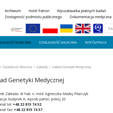
Archiwum
Hotel Patron
Wyszukiwarka płatnych badań
Dostępność podmiotu publicznego
Dokumentacja medyczna
AŁALNOŚĆ KLINICZNA
DZIAŁALNOŚĆ NAUKOWA
WSPÓŁPRACA
Działalność kliniczna
Zakłady
Zakład Genetyki Medycznej
ład Genetyki Medycznej
nik Zakładu: dr hab. n. med. Agnieszka Madej-Pilarczyk
acja: budynek A, wysoki parter, pokój 20
riat tel:
+48 22 815 74 52
riat fax:
+48 22 815 74 57