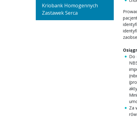
cho
Kriobank Homogennych
Prowad
Zastawek Serca
pacjen
identy
ident
zaobse
Osiągn
Do 
NBS
imp
(ni
(pr
akt
Min
umo
Za 
rów