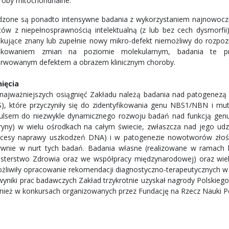
roby mitochondrialne.
zone są ponadto intensywne badania z wykorzystaniem najnowocze
tów z niepełnosprawnością intelektualną (z lub bez cech dysmorfii
fikujące znany lub zupełnie nowy mikro-defekt niemożliwy do rozp
yfikowaniem zmian na poziomie molekularnym, badania te pr
rwowanym defektem a obrazem klinicznym choroby.
ięcia
najważniejszych osiągnięć Zakładu należą badania nad patogenez
), które przyczyniły się do zidentyfikowania genu NBS1/NBN i muta
ulsem do niezwykle dynamicznego rozwoju badań nad funkcją gen
bryny) w wielu ośrodkach na całym świecie, zwłaszcza nad jego ud
ocesy naprawy uszkodzeń DNA) i w patogenezie nowotworów złośli
ywnie w nurt tych badań. Badania własne (realizowane w ramach
isterstwo Zdrowia oraz we współpracy międzynarodowej) oraz wie
żliwiły opracowanie rekomendacji diagnostyczno-terapeutycznych w
wyniki prac badawczych Zakład trzykrotnie uzyskał nagrody Polskieg
nież w konkursach organizowanych przez Fundację na Rzecz Nauki Po