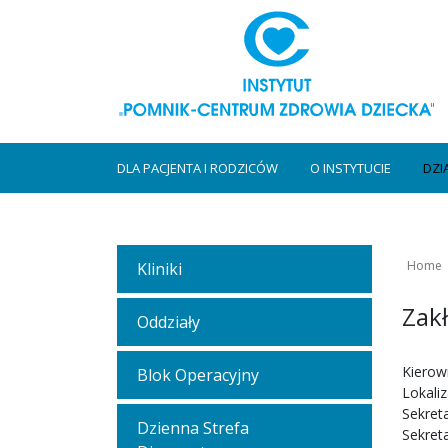
DLA PACJENTA I RODZICÓW
O INSTYTUCIE
DZI
Home
Kliniki
Zak
Oddziały
Kierow
Blok Operacyjny
Lokaliz
Sekreta
Dzienna Strefa
Sekreta