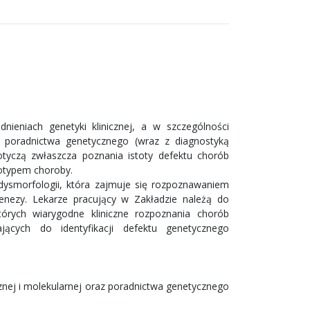
nieniach genetyki klinicznej, a w szczególności
 poradnictwa genetycznego (wraz z diagnostyką
otyczą zwłaszcza poznania istoty defektu chorób
notypem choroby.
dysmorfologii, która zajmuje się rozpoznawaniem
nezy. Lekarze pracujący w Zakładzie należą do
órych wiarygodne kliniczne rozpoznania chorób
cych do identyfikacji defektu genetycznego
cznej i molekularnej oraz poradnictwa genetycznego