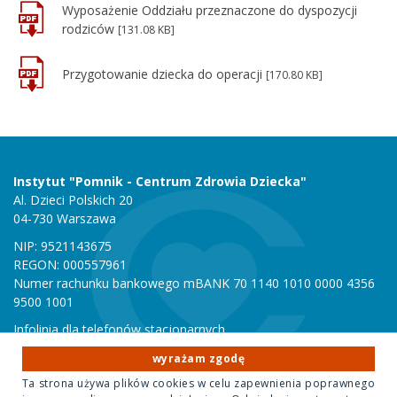
Wyposażenie Oddziału przeznaczone do dyspozycji
rodziców
[131.08 KB]
Przygotowanie dziecka do operacji
[170.80 KB]
Instytut "Pomnik - Centrum Zdrowia Dziecka"
Al. Dzieci Polskich 20
04-730 Warszawa
NIP: 9521143675
REGON: 000557961
Numer rachunku bankowego mBANK 70 1140 1010 0000 4356
9500 1001
Infolinia dla telefonów stacjonarnych
801 051 000
wyrażam zgodę
Infolinia dla telefonów komórkowych
Ta strona używa plików cookies w celu zapewnienia poprawnego
22 815 10 00