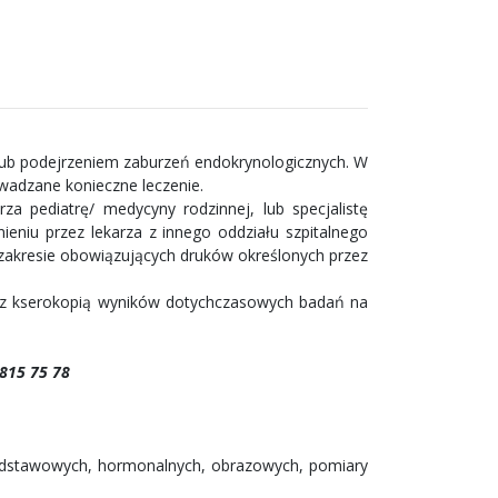
lub podejrzeniem zaburzeń endokrynologicznych. W
owadzane konieczne leczenie.
rza pediatrę/ medycyny rodzinnej, lub specjalistę
ieniu przez lekarza z innego oddziału szpitalnego
 zakresie obowiązujących druków określonych przez
iej z kserokopią wyników dotychczasowych badań na
 815 75 78
dstawowych, hormonalnych, obrazowych, pomiary