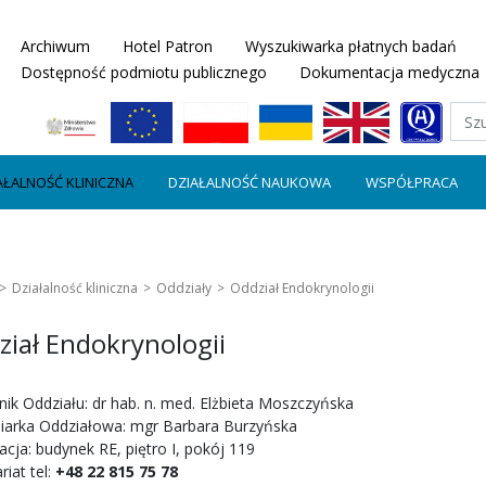
Archiwum
Hotel Patron
Wyszukiwarka płatnych badań
Dostępność podmiotu publicznego
Dokumentacja medyczna
AŁALNOŚĆ KLINICZNA
DZIAŁALNOŚĆ NAUKOWA
WSPÓŁPRACA
Działalność kliniczna
Oddziały
Oddział Endokrynologii
ział Endokrynologii
nik Oddziału: dr hab. n. med. Elżbieta Moszczyńska
niarka Oddziałowa: mgr Barbara Burzyńska
acja: budynek RE, piętro I, pokój 119
riat tel:
+48 22 815 75 78