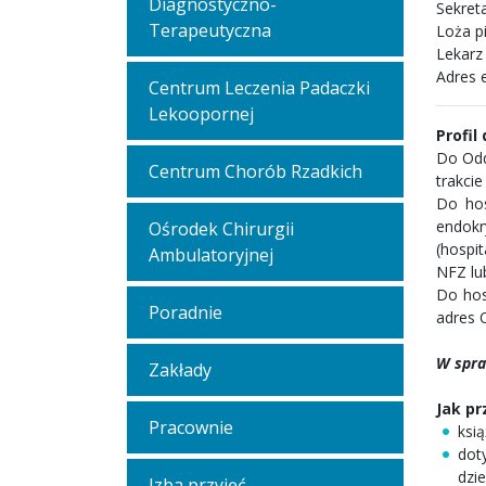
Diagnostyczno-
Sekreta
Terapeutyczna
Loża p
Lekarz
Adres 
Centrum Leczenia Padaczki
Lekoopornej
Profil
Do Odd
Centrum Chorób Rzadkich
trakci
Do hos
endokr
Ośrodek Chirurgii
(hospi
Ambulatoryjnej
NFZ lub
Do hos
Poradnie
adres 
W spra
Zakłady
Jak pr
Pracownie
ksi
dot
dzi
Izba przyjęć