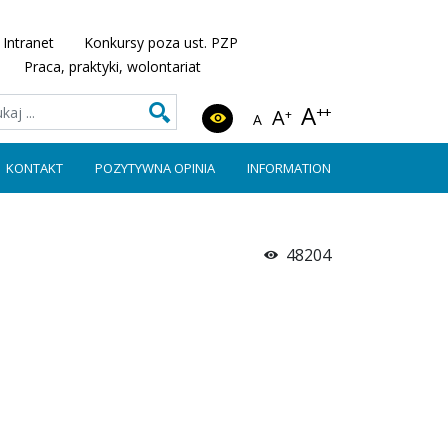
Intranet
Konkursy poza ust. PZP
Praca, praktyki, wolontariat
A
++
A
+
A
KONTAKT
POZYTYWNA OPINIA
INFORMATION
48204