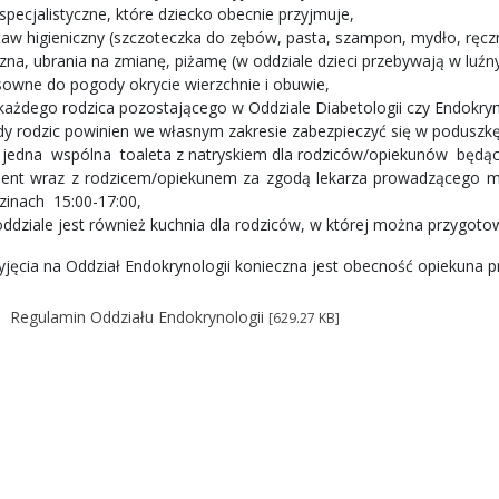
 specjalistyczne, które dziecko obecnie przyjmuje,
taw higieniczny (szczoteczka do zębów, pasta, szampon, mydło, ręczn
lizna, ubrania na zmianę, piżamę (w oddziale dzieci przebywają w luźn
sowne do pogody okrycie wierzchnie i obuwie,
 każdego rodzica pozostającego w Oddziale Diabetologii czy Endokryn
dy rodzic powinien we własnym zakresie zabezpieczyć się w poduszkę 
t jedna wspólna toaleta z natryskiem dla rodziców/opiekunów będącyc
jent wraz z rodzicem/opiekunem za zgodą lekarza prowadzącego m
zinach 15:00-17:00,
oddziale jest również kuchnia dla rodziców, w której można przygoto
yjęcia na Oddział Endokrynologii konieczna jest obecność opiekuna 
Regulamin Oddziału Endokrynologii
[629.27 KB]