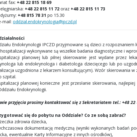
riat fax:
+48 22 815 18 69
ielęgniarska:
+48 22 815 11 72
oraz
+48 22 815 11 73
 dyżurny:
+48
815 78 31
po 15.30
e-mail:
oddzial.endokrynologia@ipczd.pl
 działalności
ziału Endokrynologii IPCZD przyjmowane są dzieci z rozpoznaniem 
e hospitalizacji wykonywane są wszelkie badania diagnostyczne i wpr
pitalizacji planowej lub pilnej skierowanie jest wydane przez leka
ynologa lub endokrynologa i diabetologa dziecięcego lub po uzgodn
talizacja uzgodniona z lekarzem konsultującym). Wzór skierowania w
 szpital.
pitalizacji planowej konieczne jest przesłanie skierowania, najlep
Oddziału Endokrynologii.
wie przyjęcia prosimy kontaktować się z Sekretariatem tel.: +48 22
zygotować się do pobytu na Oddziale? Co ze sobą zabrać?
ążeczka zdrowia dziecka,
ychczasowa dokumentację medyczną (wyniki wykonanych badań po
ecka, ewentualnie Karty Informacyjne z innych ośrodków),