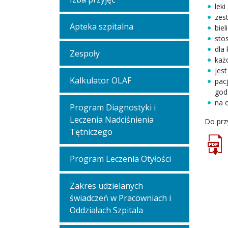
leki
zes
Apteka szpitalna
bie
sto
dla
Zespoły
każ
jes
Kalkulator OLAF
pac
god
na 
Program Diagnostyki i
Leczenia Nadciśnienia
Do prz
Tętniczego
Program Leczenia Otyłości
Zakres udzielanych
świadczeń w Pracowniach i
Oddziałach Szpitala