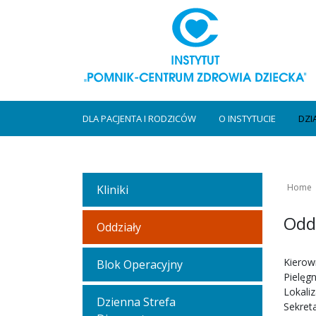
DLA PACJENTA I RODZICÓW
O INSTYTUCIE
DZI
Home
Kliniki
Odd
Oddziały
Kierow
Blok Operacyjny
Pielęg
Lokaliz
Dzienna Strefa
Sekreta