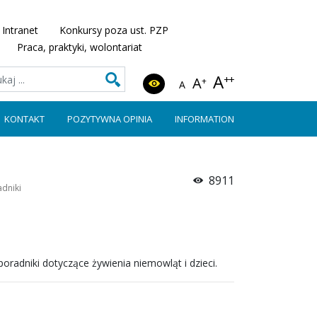
Intranet
Konkursy poza ust. PZP
Praca, praktyki, wolontariat
A
++
A
+
A
KONTAKT
POZYTYWNA OPINIA
INFORMATION
8911
adniki
radniki dotyczące żywienia niemowląt i dzieci.