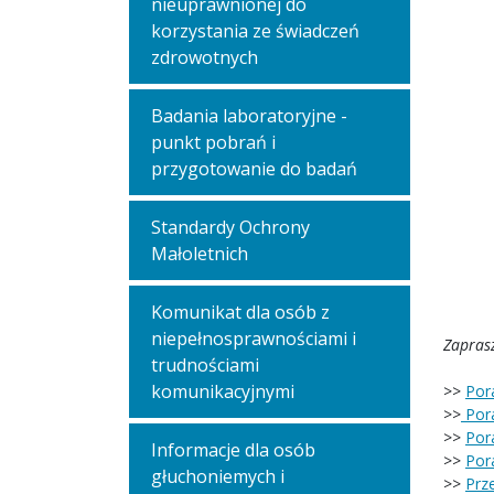
nieuprawnionej do
korzystania ze świadczeń
zdrowotnych
Badania laboratoryjne -
punkt pobrań i
przygotowanie do badań
Standardy Ochrony
Małoletnich
Komunikat dla osób z
niepełnosprawnościami i
Zapras
trudnościami
komunikacyjnymi
>>
Por
>>
Pora
>>
Por
Informacje dla osób
>>
Pora
głuchoniemych i
>>
Prz