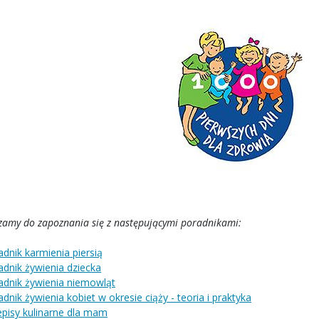
zamy do zapoznania się z następującymi poradnikami:
adnik karmienia piersią
dnik żywienia dziecka
adnik żywienia niemowląt
dnik żywienia kobiet w okresie ciąży - teoria i praktyka
episy kulinarne dla mam