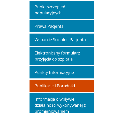
Punkt szczepień
populacyjnych
Prawa Pacjenta
Wsparcie Socjalne Pacjenta
Elektroniczny formularz
przyjęcia do szpitala
Punkty Informacyjne
Publikacje i Poradniki
Informacja o wpływie
działalności wykonywanej z
promieniowaniem