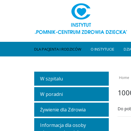
DLA PACJENTA I RODZICÓW
O INSTYTUCIE
DZI
Home
W szpitalu
1000
W poradni
Do pob
Żywienie dla Zdrowia
Informacja dla osoby