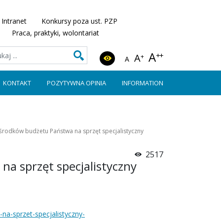
Intranet
Konkursy poza ust. PZP
Praca, praktyki, wolontariat
A
++
A
+
A
KONTAKT
POZYTYWNA OPINIA
INFORMATION
środków budżetu Państwa na sprzęt specjalistyczny
2517
a sprzęt specjalistyczny
na-sprzet-specjalistyczny-