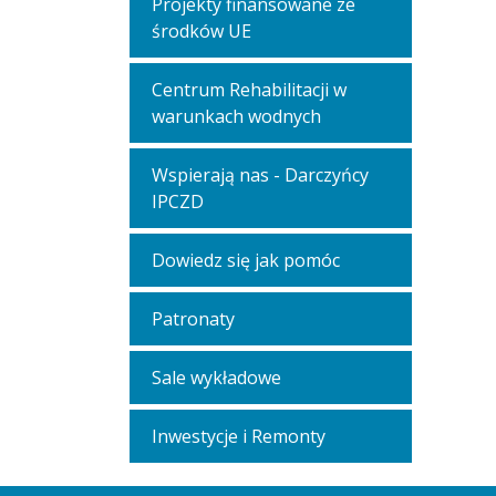
Projekty finansowane ze
środków UE
Centrum Rehabilitacji w
warunkach wodnych
Wspierają nas - Darczyńcy
IPCZD
Dowiedz się jak pomóc
Patronaty
Sale wykładowe
Inwestycje i Remonty