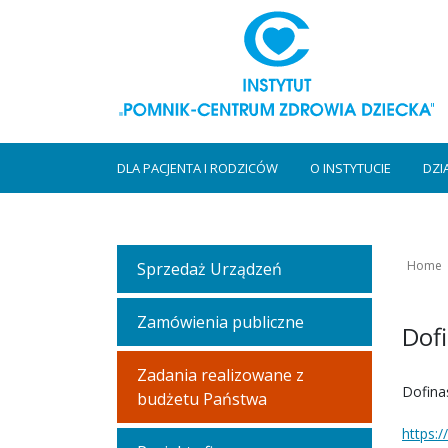
DLA PACJENTA I RODZICÓW
O INSTYTUCIE
DZI
Home
Sprzedaż Urządzeń
Zamówienia publiczne
Dof
Zadania realizowane z
Dofina
budżetu Państwa
https: