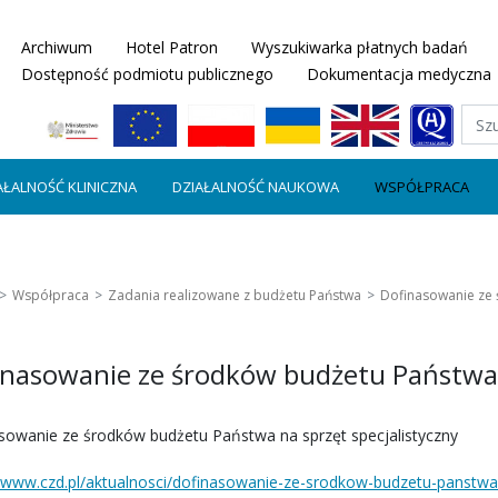
Archiwum
Hotel Patron
Wyszukiwarka płatnych badań
Dostępność podmiotu publicznego
Dokumentacja medyczna
AŁALNOŚĆ KLINICZNA
DZIAŁALNOŚĆ NAUKOWA
WSPÓŁPRACA
Współpraca
Zadania realizowane z budżetu Państwa
Dofinasowanie ze 
inasowanie ze środków budżetu Państwa n
sowanie ze środków budżetu Państwa na sprzęt specjalistyczny
//www.czd.pl/aktualnosci/dofinasowanie-ze-srodkow-budzetu-panstwa-