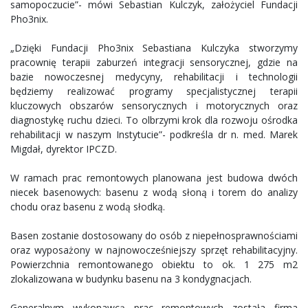
samopoczucie”- mówi Sebastian Kulczyk, założyciel Fundacji
Pho3nix.
„Dzięki Fundacji Pho3nix Sebastiana Kulczyka stworzymy
pracownię terapii zaburzeń integracji sensorycznej, gdzie na
bazie nowoczesnej medycyny, rehabilitacji i technologii
będziemy realizować programy specjalistycznej terapii
kluczowych obszarów sensorycznych i motorycznych oraz
diagnostykę ruchu dzieci. To olbrzymi krok dla rozwoju ośrodka
rehabilitacji w naszym Instytucie”- podkreśla dr n. med. Marek
Migdał, dyrektor IPCZD.
W ramach prac remontowych planowana jest budowa dwóch
niecek basenowych: basenu z wodą słoną i torem do analizy
chodu oraz basenu z wodą słodką.
Basen zostanie dostosowany do osób z niepełnosprawnościami
oraz wyposażony w najnowocześniejszy sprzęt rehabilitacyjny.
Powierzchnia remontowanego obiektu to ok. 1 275 m2
zlokalizowana w budynku basenu na 3 kondygnacjach.
Generalnym wykonawcą prac remontowych została firma