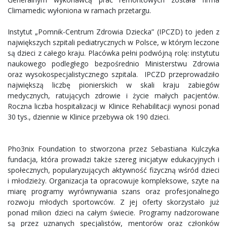
Climamedic wyłoniona w ramach przetargu.
Instytut „Pomnik-Centrum Zdrowia Dziecka” (IPCZD) to jeden z
największych szpitali pediatrycznych w Polsce, w którym leczone
są dzieci z całego kraju. Placówka pełni podwójną rolę: instytutu
naukowego podległego bezpośrednio Ministerstwu Zdrowia
oraz wysokospecjalistycznego szpitala. IPCZD przeprowadziło
największą liczbę pionierskich w skali kraju zabiegów
medycznych, ratujących zdrowie i życie małych pacjentów.
Roczna liczba hospitalizacji w Klinice Rehabilitacji wynosi ponad
30 tys., dziennie w Klinice przebywa ok 190 dzieci.
Pho3nix Foundation to stworzona przez Sebastiana Kulczyka
fundacja, która prowadzi także szereg inicjatyw edukacyjnych i
społecznych, popularyzujących aktywność fizyczną wśród dzieci
i młodzieży. Organizacja ta opracowuje kompleksowe, szyte na
miarę programy wyrównywania szans oraz profesjonalnego
rozwoju młodych sportowców. Z jej oferty skorzystało już
ponad milion dzieci na całym świecie. Programy nadzorowane
są przez uznanych specjalistów, mentorów oraz członków