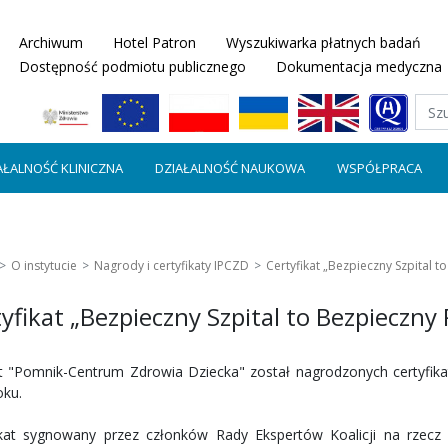
Archiwum
Hotel Patron
Wyszukiwarka płatnych badań
Dostępność podmiotu publicznego
Dokumentacja medyczna
AŁALNOŚĆ KLINICZNA
DZIAŁALNOŚĆ NAUKOWA
WSPÓŁPRACA
O instytucie
Nagrody i certyfikaty IPCZD
Certyfikat „Bezpieczny Szpital t
yfikat „Bezpieczny Szpital to Bezpieczny 
ut "Pomnik-Centrum Zdrowia Dziecka" został nagrodzonych certyfika
oku.
ikat sygnowany przez członków Rady Ekspertów Koalicji na rzecz