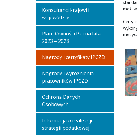
standa
możliw
Konsultanci krajowi i
wojewódzcy
Certyf
wykony
Plan Równości Płci na lata
medycz
2023 – 2028
Nagrody i certyfikaty IPCZD
Nagrody i wyróżnienia
pracowników IPCZD
Ochrona Danych
Osobowych
Informacja o realizacji
strategii podatkowej