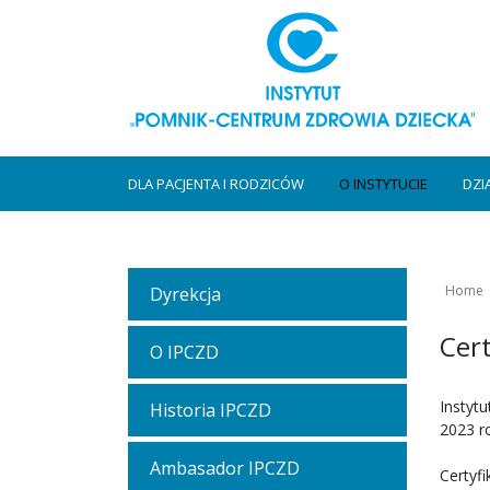
DLA PACJENTA I RODZICÓW
O INSTYTUCIE
DZI
Home
Dyrekcja
Cert
O IPCZD
Instyt
Historia IPCZD
2023 r
Ambasador IPCZD
Certyf