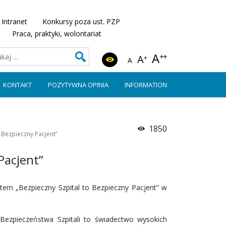
Intranet
Konkursy poza ust. PZP
Praca, praktyki, wolontariat
A
++
A
+
A
KONTAKT
POZYTYWNA OPINIA
INFORMATION
1850
o Bezpieczny Pacjent”
Pacjent”
tem „Bezpieczny Szpital to Bezpieczny Pacjent” w
 Bezpieczeństwa Szpitali to świadectwo wysokich