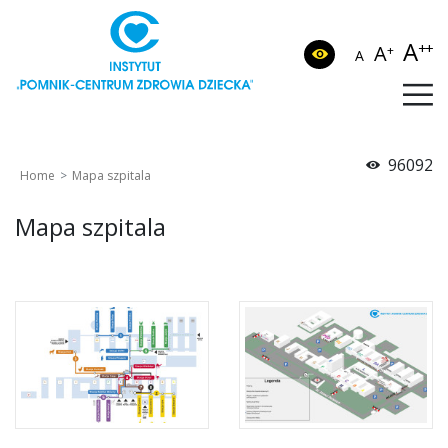
A
++
A
+
A
96092
Home
Mapa szpitala
Mapa szpitala