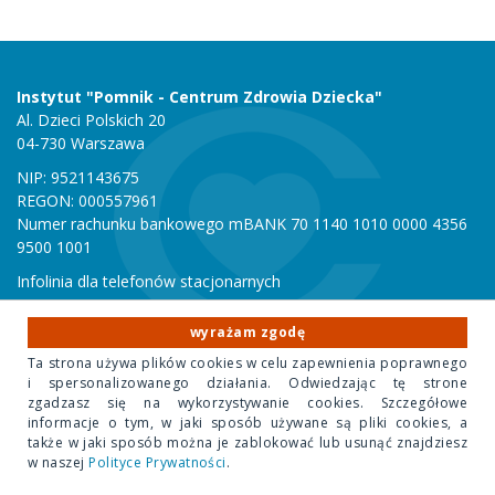
Instytut "Pomnik - Centrum Zdrowia Dziecka"
Al. Dzieci Polskich 20
04-730 Warszawa
NIP: 9521143675
REGON: 000557961
Numer rachunku bankowego mBANK 70 1140 1010 0000 4356
9500 1001
Infolinia dla telefonów stacjonarnych
801 051 000
Infolinia dla telefonów komórkowych
wyrażam zgodę
22 815 10 00
Ta strona używa plików cookies w celu zapewnienia poprawnego
i spersonalizowanego działania. Odwiedzając tę strone
zgadzasz się na wykorzystywanie cookies. Szczegółowe
informacje o tym, w jaki sposób używane są pliki cookies, a
Copyright 2020 Instytut "Pomnik Centrum Zdrowia Dziecka"
także w jaki sposób można je zablokować lub usunąć znajdziesz
Design Park
- projektowanie stron internetowych
w naszej
Polityce Prywatności
.