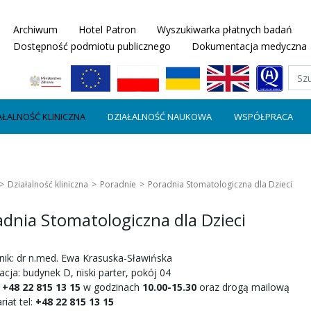
Archiwum
Hotel Patron
Wyszukiwarka płatnych badań
Dostępność podmiotu publicznego
Dokumentacja medyczna
AŁALNOŚĆ KLINICZNA
DZIAŁALNOŚĆ NAUKOWA
WSPÓŁPRACA
Działalność kliniczna
Poradnie
Poradnia Stomatologiczna dla Dzieci
dnia Stomatologiczna dla Dzieci
nik: dr n.med. Ewa Krasuska-Sławińska
acja: budynek D, niski parter, pokój 04
:
+48 22 815 13 15
w godzinach
10.00-15.30
oraz drogą mailową
riat tel:
+48 22 815 13 15