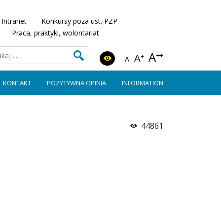
Intranet
Konkursy poza ust. PZP
Praca, praktyki, wolontariat
A
++
A
+
A
KONTAKT
POZYTYWNA OPINIA
INFORMATION
44861