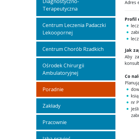
Diagnostyczno-
Adres 
Terapeutyczna
Profil
Centrum Leczenia Padaczki
lec
Lekoopornej
zabi
lec
Centrum Chorób Rzadkich
Jak za
Aby za
konsult
Ośrodek Chirurgii
Ambulatoryjnej
Co nal
Planuj
Poradnie
dow
ksią
nr 
Zakłady
Jeś
zab
Pracownie
Izba przyjęć