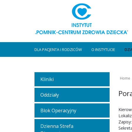
DLA PACJENTA I RODZICÓW
O INSTYTUCIE
DZI
Home
Kliniki
Pora
Oddziały
Kierow
Blok Operacyjny
Lokaliz
Zapisy
Dzienna Strefa
Sekreta