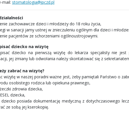
e-mail:
stomatologia@ipczd.pl
 działalności
zenie zachowawcze dzieci i młodzieży do 18 roku życia,
egi w sanacji jamy ustnej w znieczuleniu ogólnym dla dzieci i młodzie
zenie pacjentów ze schorzeniami ogólnoustrojowymi.
pisać dziecko na wizytę
pisać dziecko na pierwszą wizytę do lekarza specjalisty nie jest 
acji, jej zmiany lub odwołania należy skontatować się z sekretariate
eży zabrać na wizytę?
ąc wizytę w naszej poradni ważne jest, żeby pamiętali Państwo o z
odu osobistego rodzica lub opiekuna prawnego,
żeczki zdrowia dziecka,
PESEL dziecka,
li dziecko posiada dokumentację medyczną z dotychczasowego lecze
rać ze sobą jej kserokopię.