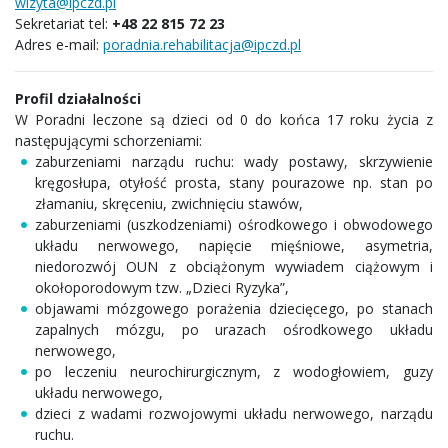
wizyta@ipczd.pl
Sekretariat tel:
+48 22 815 72 23
Adres e-mail:
poradnia.rehabilitacja@ipczd.pl
Profil działalności
W Poradni leczone są dzieci od 0 do końca 17 roku życia z
następującymi schorzeniami:
zaburzeniami narządu ruchu: wady postawy, skrzywienie
kręgosłupa, otyłość prosta, stany pourazowe np. stan po
złamaniu, skręceniu, zwichnięciu stawów,
zaburzeniami (uszkodzeniami) ośrodkowego i obwodowego
układu nerwowego, napięcie mięśniowe, asymetria,
niedorozwój OUN z obciążonym wywiadem ciążowym i
okołoporodowym tzw. „Dzieci Ryzyka”,
objawami mózgowego porażenia dziecięcego, po stanach
zapalnych mózgu, po urazach ośrodkowego układu
nerwowego,
po leczeniu neurochirurgicznym, z wodogłowiem, guzy
układu nerwowego,
dzieci z wadami rozwojowymi układu nerwowego, narządu
ruchu.