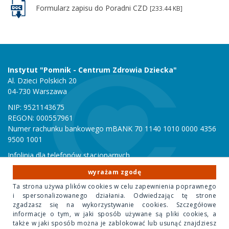
Formularz zapisu do Poradni CZD
[233.44 KB]
Instytut "Pomnik - Centrum Zdrowia Dziecka"
Al. Dzieci Polskich 20
04-730 Warszawa
NIP: 9521143675
REGON: 000557961
Numer rachunku bankowego mBANK 70 1140 1010 0000 4356
9500 1001
Infolinia dla telefonów stacjonarnych
801 051 000
wyrażam zgodę
Infolinia dla telefonów komórkowych
Ta strona używa plików cookies w celu zapewnienia poprawnego
22 815 10 00
i spersonalizowanego działania. Odwiedzając tę strone
zgadzasz się na wykorzystywanie cookies. Szczegółowe
informacje o tym, w jaki sposób używane są pliki cookies, a
Copyright 2020 Instytut "Pomnik Centrum Zdrowia Dziecka"
także w jaki sposób można je zablokować lub usunąć znajdziesz