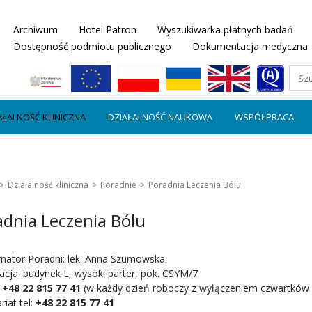
Archiwum
Hotel Patron
Wyszukiwarka płatnych badań
Dostępność podmiotu publicznego
Dokumentacja medyczna
AŁALNOŚĆ KLINICZNA
DZIAŁALNOŚĆ NAUKOWA
WSPÓŁPRACA
Działalność kliniczna
Poradnie
Poradnia Leczenia Bólu
adnia Leczenia Bólu
nator Poradni: lek. Anna Szumowska
zacja: budynek L, wysoki parter, pok. CSYM/7
:
+48 22 815 77 41
(w każdy dzień roboczy z wyłączeniem czwartków 
riat tel:
+48 22 815 77 41