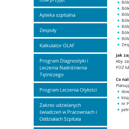
Ból
Ból
Ból
Apteka szpitalna
Ból
Ból
Zespoły
Ból
Ból
Zes
Kalkulator OLAF
Jak za
Program Diagnostyki i
Aby za
Leczenia Nadciśnienia
POZ lu
Tętniczego
Co nal
Planuj
Program Leczenia Otyłości
dow
ksią
nr 
Zakres udzielanych
peł
świadczeń w Pracowniach i
Oddziałach Szpitala