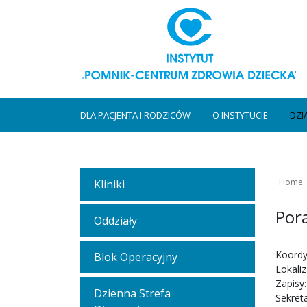
DLA PACJENTA I RODZICÓW
O INSTYTUCIE
DZI
Home
Kliniki
Por
Oddziały
Koordy
Blok Operacyjny
Lokali
Zapisy
Dzienna Strefa
Sekreta