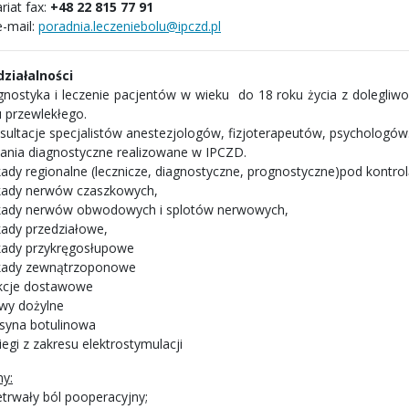
riat fax:
+48 22 815 77 91
e-mail:
poradnia.leczeniebolu@ipczd.pl
 działalności
gnostyka i leczenie pacjentów w wieku do 18 roku życia z dolegli
u przewlekłego.
sultacje specjalistów anestezjologów, fizjoterapeutów, psychologów
ania diagnostyczne realizowane w IPCZD.
kady regionalne (lecznicze, diagnostyczne, prognostyczne)pod kontro
kady nerwów czaszkowych,
kady nerwów obwodowych i splotów nerwowych,
kady przedziałowe,
kady przykręgosłupowe
kady zewnątrzoponowe
ekcje dostawowe
wy dożylne
syna botulinowa
egi z zakresu elektrostymulacji
y:
etrwały ból pooperacyjny;