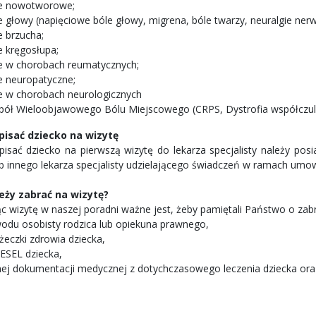
e nowotworowe;
e głowy (napięciowe bóle głowy, migrena, bóle twarzy, neuralgie ne
e brzucha;
e kręgosłupa;
e w chorobach reumatycznych;
e neuropatyczne;
e w chorobach neurologicznych
pół Wieloobjawowego Bólu Miejscowego (CRPS, Dystrofia współczuln
pisać dziecko na wizytę
pisać dziecko na pierwszą wizytę do lekarza specjalisty należy po
b innego lekarza specjalisty udzielającego świadczeń w ramach umo
eży zabrać na wizytę?
ąc wizytę w naszej poradni ważne jest, żeby pamiętali Państwo o z
odu osobisty rodzica lub opiekuna prawnego,
żeczki zdrowia dziecka,
PESEL dziecka,
nej dokumentacji medycznej z dotychczasowego leczenia dziecka ora