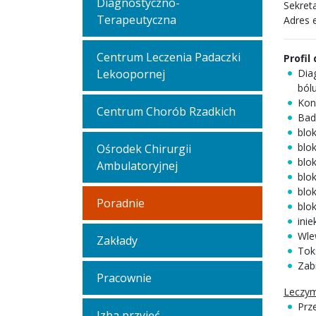
Diagnostyczno-
Sekreta
Terapeutyczna
Adres 
Centrum Leczenia Padaczki
Profil
Lekoopornej
Dia
ból
Kon
Centrum Chorób Rzadkich
Bad
blo
blo
Ośrodek Chirurgii
blo
Ambulatoryjnej
blo
blo
Poradnie
blo
ini
Wle
Zakłady
Tok
Zabi
Pracownie
Leczym
Prz
Izba przyjęć