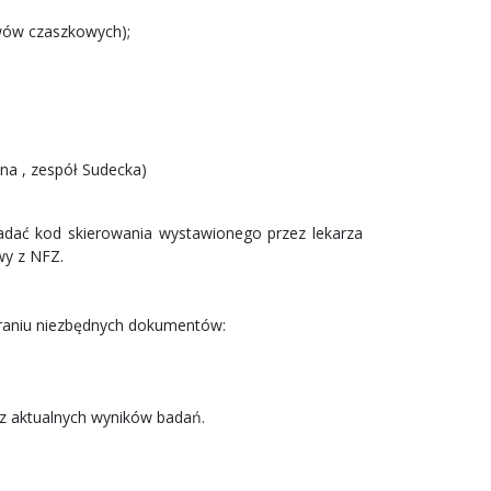
rwów czaszkowych);
a , zespół Sudecka)
siadać kod skierowania wystawionego przez lekarza
wy z NFZ.
abraniu niezbędnych dokumentów:
z aktualnych wyników badań.