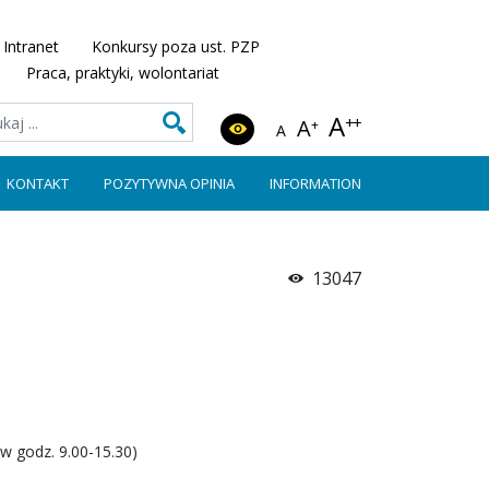
Intranet
Konkursy poza ust. PZP
Praca, praktyki, wolontariat
A
++
A
+
A
KONTAKT
POZYTYWNA OPINIA
INFORMATION
13047
w godz. 9.00-15.30)