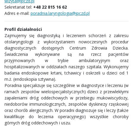
wizyta@ipczd.pl
Sekretariat tel:
+48 22 815 16 62
Adres e-mail:
poradnia.laryngologia@ipczd.pl
Profil działalności
Zajmujemy się diagnostyką i leczeniem schorzeń z zakresu
otolaryngologii z wykorzystaniem nowoczesnych procedur
diagnostycznych dostępnych Centrum Zdrowia Dziecka.
Świadczenia wykonywane są na rzecz pacjentów
przyjmowanych w trybie ambulatoryjnym oraz
hospitalizowanych w oddziałach naszego szpitala. Wykonujemy
badania endoskopowe krtani, tchawicy i oskrzeli u dzieci od 1
m.ż. (endoskopia sztywna).
Poradnia specjalizuje się szczególnie w diagnostyce i leczeniu (w
ramach zespołów wielospecjalistycznych) dzieci z przewlekłymi
zapaleniami dróg oddechowych w przebiegu mukowiscydozy,
niedoborów immunologicznych, zespołów dyskinezy rzęskowej
oraz chorób alergicznych. W poradni diagnozuje się i leczy (także
kwalifikuje do leczenia operacyjnego) wszystkie choroby
górnych dróg oddechowych i uszu.