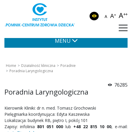
A
++
A
+
A
MENU
Home
Działalność kliniczna
Poradnie
Poradnia Laryngologiczna
76285
Poradnia Laryngologiczna
Kierownik Kliniki: dr n. med. Tomasz Grochowski
Pielęgniarka koordynująca: Edyta Kaszewska
Lokalizacja: budynek RB, piętro I, pokój 101
Zapisy: infolinia
801 051 000
lub
+48 22 815 10 00
, e-mail: